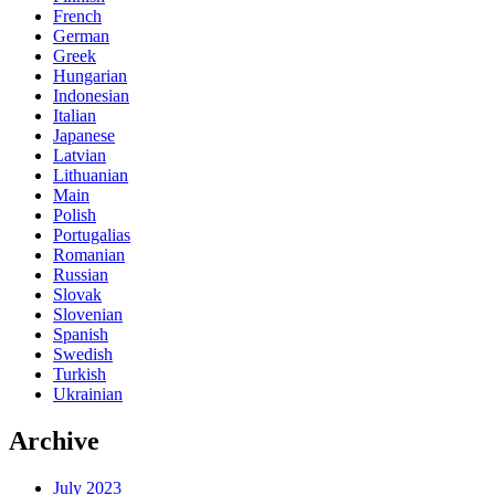
French
German
Greek
Hungarian
Indonesian
Italian
Japanese
Latvian
Lithuanian
Main
Polish
Portugalias
Romanian
Russian
Slovak
Slovenian
Spanish
Swedish
Turkish
Ukrainian
Archive
July 2023