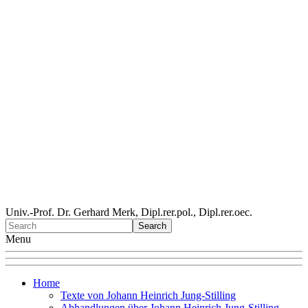
Univ.-Prof. Dr. Gerhard Merk, Dipl.rer.pol., Dipl.rer.oec.
Menu
Home
Texte von Johann Heinrich Jung-Stilling
Abhandlungen über Johann Heinrich Jung-Stilling