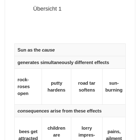
Übersicht 1
Sun as the
cause
generates simultaneously different effects
rock-
putty
road tar
sun-
roses
hardens
softens
burning
open
consequences
arise from these effects
children
lorry
bees get
pains,
are
impres-
attracted
ailment