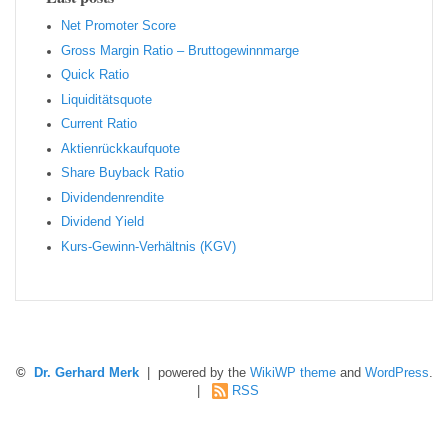
Net Promoter Score
Gro ss Margin Ratio – Bruttogewinnmarge
Quic k Ratio
Liquiditätsquote
Current Ratio
Aktienrückkaufquote
Sha re Buyback Ratio
Dividendenrendite
Dividend Yield
Kurs-Gewinn-Verhältnis (KGV)
©
Dr. Gerhard Merk
| powered by the
WikiWP theme
and
WordPress
.
|
RSS