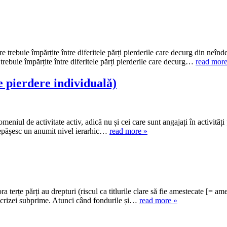
re trebuie împărțite între diferitele părți pierderile care decurg din neînd
 trebuie împărțite între diferitele părți pierderile care decurg…
read more
e pierdere individuală)
omeniul de activitate activ, adică nu și cei care sunt angajați în activități
e depășesc un anumit nivel ierarhic…
read more »
terțe părți au drepturi (riscul ca titlurile clare să fie amestecate [= ame
at crizei subprime. Atunci când fondurile și…
read more »