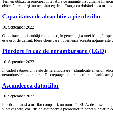
Termen utilizat în principal în legătură cu anumite instrumente financi
obicei în trei părți, nu neapărat egale. – Tranșa cu dobânda cea mai mic
Capacitatea de absorbție a pierderilor
10. September 2022
Capacitatea unei entități economice, în general, și a unei bănci, în spec
este ușor de definit. Ideea cheie care guvernează această noțiune este
Pierdere în caz de nerambursare (LGD)
10. September 2022
În cadrul ratingului, ratele de nerambursare – planificate anterior, adic
nerambursării contrapărții. Discrepanțele dintre pierderile planificate 
Ascunderea datoriilor
10. September 2022
Practica chiar și a marilor companii, nu numai în SUA, de a ascunde pie
supraveghere, cazurile de ascundere a pierderilor în bănci și chiar în