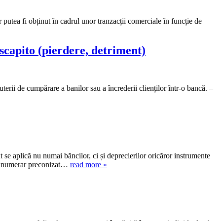
 putea fi obținut în cadrul unor tranzacții comerciale în funcție de
 scapito (pierdere, detriment)
terii de cumpărare a banilor sau a încrederii clienților într-o bancă. –
t se aplică nu numai băncilor, ci și deprecierilor oricăror instrumente
 de numerar preconizat…
read more »