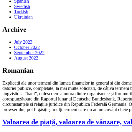
Spanish
Swedish
Turkish
Ukrainian
Archive
July 2023
October 2022
September 2022
August 2022
Romanian
Explicații ale unor termeni din lumea finanțelor în general și din dom
datoriei publice, completate, la mai multe solicitări, de câțiva termeni 
lingvistic la “bani”, o descriere a unora dintre organismele și forumur
corespunzătoare din Raportul lunar al Deutsche Bundesbank, Raportul l
circumstanțele și relațiile juridice din Republica Federală Germania. Or
browserului, pot fi găsiți și mulți termeni care nu au un cuvânt cheie p
Valoarea de piață, valoarea de vânzare, val