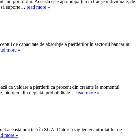
tr-un portofoliu. Aceasta este apoi împărțită în tranșe individuale, de
uie să suporte…
read more »
nceptul de capacitate de absorbție a pierderilor în sectorul bancar nu
ead more »
ulează ca valoare a pierderii ca procent din creanțe la momentul
are, pierdere din neplată, probabilitate…
read more »
at această practică în SUA. Datorită vigilenței autorităților de
ad more »