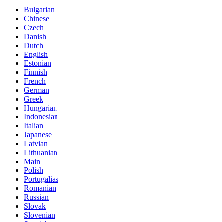
Bulgarian
Chinese
Czech
Danish
Dutch
English
Estonian
Finnish
French
German
Greek
Hungarian
Indonesian
Italian
Japanese
Latvian
Lithuanian
Main
Polish
Portugalias
Romanian
Russian
Slovak
Slovenian