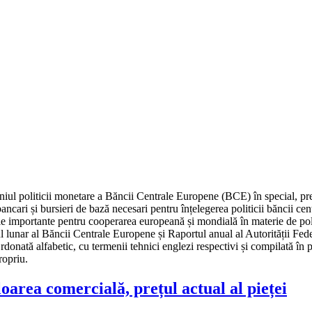
eniul politicii monetare a Băncii Centrale Europene (BCE) în special, pr
bancari și bursieri de bază necesari pentru înțelegerea politicii băncii ce
ile importante pentru cooperarea europeană și mondială în materie de poli
unar al Băncii Centrale Europene și Raportul anual al Autorității Fede
donată alfabetic, cu termenii tehnici englezi respectivi și compilată în pr
ropriu.
oarea comercială, prețul actual al pieței