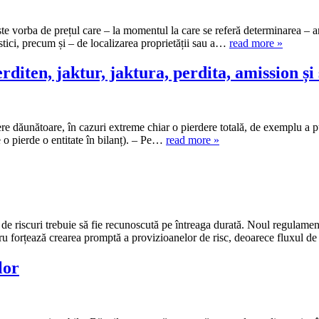
este vorba de prețul care – la momentul la care se referă determinarea – ar
ristici, precum și – de localizarea proprietății sau a…
read more »
rditen, jaktur, jaktura, perdita, amission și
re dăunătoare, în cazuri extreme chiar o pierdere totală, de exemplu a pu
 o pierde o entitate în bilanț). – Pe…
read more »
r de riscuri trebuie să fie recunoscută pe întreaga durată. Noul regulamen
lucru forțează crearea promptă a provizioanelor de risc, deoarece fluxul
lor