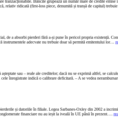
are tranzacționabile. Băncile grupează un număr mare de credite emise în
ă, relativ ridicată (first-loss piece, denumită și tranșă de capital) treb
ial, de a absorbi pierderi fără a-și pune în pericol propria existență. Co
 că instrumentele adecvate nu trebuie doar să permită emitentului lor…
r
ă așteptate sau – reale ale creditelor; dacă nu se exprimă altfel, se calc
și cele înregistrate indică o calibrare deficitară. – A se vedea neramburs
rderile și datoriile în filiale. Legea Sarbanes-Oxley din 2002 a incrimin
 conglomerate financiare nu au ieșit la iveală în UE până în prezent….
re