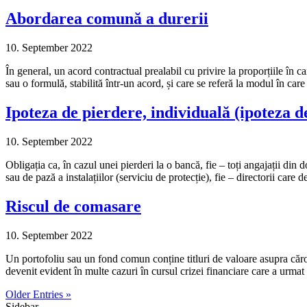
Abordarea comună a durerii
10. September 2022
În general, un acord contractual prealabil cu privire la proporțiile în ca
sau o formulă, stabilită într-un acord, și care se referă la modul în care
Ipoteza de pierdere, individuală (ipoteza d
10. September 2022
Obligația ca, în cazul unei pierderi la o bancă, fie – toți angajații din d
sau de pază a instalațiilor (serviciu de protecție), fie – directorii car
Riscul de comasare
10. September 2022
Un portofoliu sau un fond comun conține titluri de valoare asupra cărora 
devenit evident în multe cazuri în cursul crizei financiare care a urm
Older Entries »
Sidebar