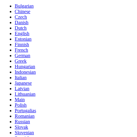
Bulgarian
Chinese
Czech
Danish
Dutch
English
Estonian
Finnish
French
German
Greek
Hungarian
Indonesian
Italian
Japanese
Latvian
Lithuanian
Main
Polish
Portugalias
Romanian
Russian
Slovak
Slovenian