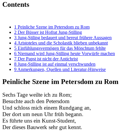
Contents
1
Peinliche Szene im Petersdom zu Rom
2
Der Büsser ist Hofrat Jung-Stilling
3
Jung-Stiling bedauert und bereut frühere Aussagen
4
Aristoteles und die Scholastik blieben unbekannt
5
Einfühlungsvermögen für das Mönchtum fehlte
6
Niemand wird Jung-Stilling heute Vorwürfe machen
7
Der Papst ist nicht der Antichrist
8
Jung-Stilling ist auf einmal verschwunden
9
Anmerkungen, Quellen und Literatur-Hinweise
Peinliche Szene im Petersdom zu Rom
Sechs Tage weilte ich zu Rom;
Besuchte auch den Petersdom
Und schloss mich einem Rundgang an,
Der dort um neun Uhr früh begann.
Es führte uns ein Kunst-Student,
Der dieses Bauwerk sehr gut kennt.