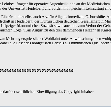
e Lehrbeauftragter für operative Augenheilkunde an der Medizinischen 
 der Universität Heidelberg und vordem mit gleichem Lehrauftrag an 
Elberfeld, dortselbst auch Arzt für Allgemeinmedizin, Geburtshilfe, A
schaft in Heidelberg, der Kurfürstlichen deutschen Gesellschaft in Ma
er Leipziger ökonomischen Sozietät sowie auch bis zum Verbot der Gehe
lauchten Loge “Karl August zu den drei flammenden Herzen” in Kaisers
zur Mehrung erspriesslicher Wohlfahrt unter Anwünschung allen wohlg
, dabei alle Leser des honigsüssen Labsals aus himmlischen Quelladern
₪₪₪₪₪₪₪₪₪₪₪₪₪₪₪₪₪₪₪₪₪₪₪₪₪₪₪₪₪₪
edarf der schriftlichen Einwilligung des Copyright-Inhabers.