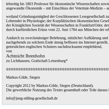
lebzeitig bis 1803 Professor für ökonomische Wissenschaften sowi
angewandte Ökonomik – mit Einschluss der Veterinär-Medizin – an
weiland Gründungsmitglied der Geschlossenen Lesegesellschaft zu 
Lehrender in Physiologie; der Kurpfälzischen ökonomischen Gesell
der Königlichen Sozietät der Wissenschaften in Frankfurt/Oder, d
durch kurfürstlichen Erlass vom 22. Juni 1784 aus München der er
Andurch zu zweckmässiger Belehrung, nützlicher Aufklärung und 
nachgehends zu solchem Ende ämsig beflissen ins Internet gestellt
getreulichen englischen Schutzes nachdrucksamst empfehlend,
von
Achtnicht Ihrenhohn
zu Lichthausen, Grafschaft Leisenburg*
₪₪₪₪₪₪₪₪₪₪₪₪₪₪₪₪₪₪₪₪₪₪₪₪₪₪₪₪₪₪₪₪₪₪₪₪₪₪₪₪₪₪
Markus-Gilde, Siegen
Copyright 2012 by Markus-Gilde, Siegen (Deutschland).
Die gewerbliche Nutzung des Textes gesamthaft oder Teile daraus b
info@jung-stilling-gesellschaft.de