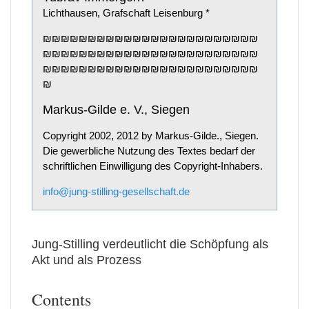
Lichthausen, Grafschaft Leisenburg *
₪₪₪₪₪₪₪₪₪₪₪₪₪₪₪₪₪₪₪₪₪₪₪₪
₪₪₪₪₪₪₪₪₪₪₪₪₪₪₪₪₪₪₪₪₪₪₪₪
₪₪₪₪₪₪₪₪₪₪₪₪₪₪₪₪₪₪₪₪₪₪₪₪
₪
Markus-Gilde e. V., Siegen
Copyright 2002, 2012 by Markus-Gilde., Siegen.
Die gewerbliche Nutzung des Textes bedarf der
schriftlichen Einwilligung des Copyright-Inhabers.
info@jung-stilling-gesellschaft.de
Jung-Stilling verdeutlicht die Schöpfung als
Akt und als Prozess
Contents