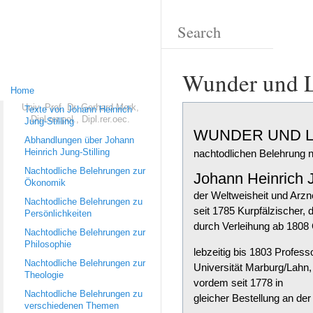
Wunder und L
Home
Univ.-Prof. Dr. Gerhard Merk,
Texte von Johann Heinrich
Dipl.rer.pol., Dipl.rer.oec.
Jung-Stilling
WUNDER UND L
Abhandlungen über Johann
Heinrich Jung-Stilling
nachtodlichen Belehrung 
Nachtodliche Belehrungen zur
Johann Heinrich J
Ökonomik
der Weltweisheit und Arzn
Nachtodliche Belehrungen zu
seit 1785 Kurpfälzischer,
Persönlichkeiten
durch Verleihung ab 1808
Nachtodliche Belehrungen zur
Philosophie
lebzeitig bis 1803 Profes
Nachtodliche Belehrungen zur
Universität Marburg/Lahn,
Theologie
vordem seit 1778 in
Nachtodliche Belehrungen zu
gleicher Bestellung an de
verschiedenen Themen