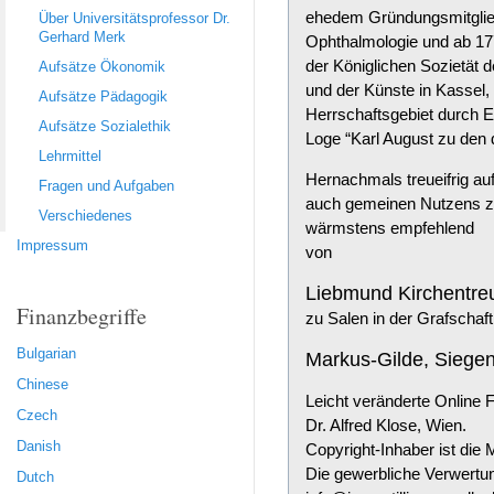
ehedem Gründungsmitglied 
Über Universitätsprofessor Dr.
Gerhard Merk
Ophthalmologie und ab 177
der Königlichen Sozietät 
Aufsätze Ökonomik
und der Künste in Kassel,
Aufsätze Pädagogik
Herrschaftsgebiet durch E
Aufsätze Sozialethik
Loge “Karl August zu den 
Lehrmittel
Hernachmals treueifrig au
Fragen und Aufgaben
auch gemeinen Nutzens zu 
Verschiedenes
wärmstens empfehlend
Impressum
von
Liebmund Kirchentre
Finanzbegriffe
zu Salen in der Grafschaf
Bulgarian
Markus-Gilde, Siege
Chinese
Leicht veränderte Online 
Czech
Dr. Alfred Klose, Wien.
Danish
Copyright-Inhaber ist die
Die gewerbliche Verwertung
Dutch