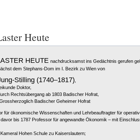
aster Heute
ASTER HEUTE
nachdrucksamst ins Gedächtnis gerufen gele
nächst dem Stephans-Dom im I. Bezirk zu Wien von
ung-Stilling (1740–1817)
,
eikunde Doktor,
 durch Rechtsübergang ab 1803 Badischer Hofrat,
 Grossherzoglich Badischer Geheimer Hofrat
sor für ökonomische Wissenschaften und Lehrbeauftragter für operati
 davor bis 1787 Professor für angewandte Ökonomik – mit Einschluss
r Kameral Hohen Schule zu Kaiserslautern;