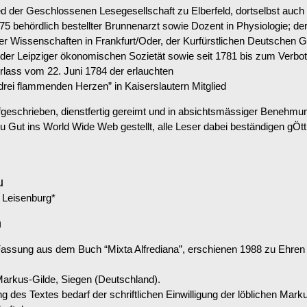
der Geschlossenen Lesegesellschaft zu Elberfeld, dortselbst auch a
5 behördlich bestellter Brunnenarzt sowie Dozent in Physiologie; d
der Wissenschaften in Frankfurt/Oder, der Kurfürstlichen Deutschen 
 der Leipziger ökonomischen Sozietät sowie seit 1781 bis zum Verbo
rlass vom 22. Juni 1784 der erlauchten
drei flammenden Herzen” in Kaiserslautern Mitglied
fgeschrieben, dienstfertig gereimt und in absichtsmässiger Benehm
Gut ins World Wide Web gestellt, alle Leser dabei beständigen gÖtt
u
t Leisenburg*
n
Fassung aus dem Buch “Mixta Alfrediana”, erschienen 1988 zu Ehren v
 Markus-Gilde, Siegen (Deutschland).
 des Textes bedarf der schriftlichen Einwilligung der löblichen Mark