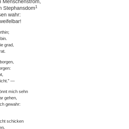
m Menschenstrom,
1
en Stephansdom
sen wahr:
eifelbar!
thin;
bin.
ie grad,
at.
borgen,
orgen:
t,
icht.” —
könnt mich sehn
ar gehen,
ch gewahr:
cht schicken
en.