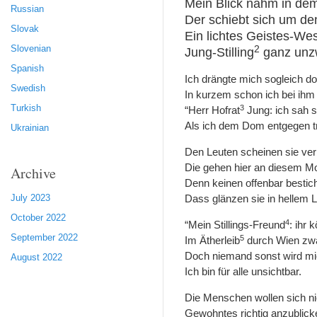
Mein Blick nahm in de
Russian
Der schiebt sich um d
Slovak
Ein lichtes Geistes-We
2
Slovenian
Jung-Stilling
ganz unzw
Spanish
Ich drängte mich sogleich dor
Swedish
In kurzem schon ich bei ihm 
3
Turkish
“Herr Hofrat
Jung: ich sah s
Als ich dem Dom entgegen tr
Ukrainian
Den Leuten scheinen sie ver
Die gehen hier an diesem M
Archive
Denn keinen offenbar bestich
Dass glänzen sie in hellem L
July 2023
October 2022
4
“Mein Stillings-Freund
: ihr 
September 2022
5
Im Ätherleib
durch Wien zw
Doch niemand sonst wird mi
August 2022
Ich bin für alle unsichtbar.
Die Menschen wollen sich ni
Gewohntes richtig anzublick