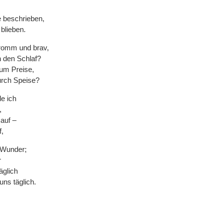
e beschrieben,
blieben.
romm und brav,
h den Schlaf?
zum Preise,
urch Speise?
e ich
,
auf –
f,
s Wunder;
r
äglich
ns täglich.