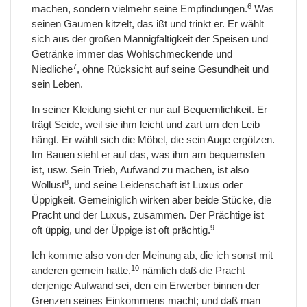
6
machen, sondern vielmehr seine Empfindungen.
Was
seinen Gaumen kitzelt, das ißt und trinkt er. Er wählt
sich aus der großen Mannigfaltigkeit der Speisen und
Getränke immer das Wohlschmeckende und
7
Niedliche
, ohne Rücksicht auf seine Gesundheit und
sein Leben.
In seiner Kleidung sieht er nur auf Bequemlichkeit. Er
trägt Seide, weil sie ihm leicht und zart um den Leib
hängt. Er wählt sich die Möbel, die sein Auge ergötzen.
Im Bauen sieht er auf das, was ihm am bequemsten
ist, usw. Sein Trieb, Aufwand zu machen, ist also
8
Wollust
, und seine Leidenschaft ist Luxus oder
Üppigkeit. Gemeiniglich wirken aber beide Stücke, die
Pracht und der Luxus, zusammen. Der Prächtige ist
9
oft üppig, und der Üppige ist oft prächtig.
Ich komme also von der Meinung ab, die ich sonst mit
10
anderen gemein hatte,
nämlich daß die Pracht
derjenige Aufwand sei, den ein Erwerber binnen der
Grenzen seines Einkommens macht; und daß man