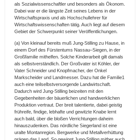
als Sozialwissenschaftler und besonders als Ökonom.
Dabei war er die längste Zeit seines Lebens in der
Wirtschaftspraxis und als Hochschullehrer für
Wirtschaftswissenschaften tätig. Auch liegt auf diesem
Gebiet der Schwerpunkt seiner Veröffentlichungen.
(a) Von kleinauf bereits muß Jung-Stilling zu Hause, in
einem Dorf des Fürstentums Nassau–Siegen, in der
Großfamilie mithelfen. Solche Kinderarbeit gilt damals
als selbstverständlich. Der Großvater ist Köhler, der
Vater Schneider und Knopfmacher, der Onkel
Markscheider und Landmesser. Dazu hat die Familie1
auch eine teilselbstversorgende Landwirtschaft.
Dadurch wird Jung-Stilling beizeiten mit den
Gegebenheiten der bäuerlichen und handwerklichen
Produktion vertraut. Der breit talentierte, dabei geistig
frühreife, findige, lebhafte und gewitzte Knabe lernt
auch bald, über die bloßen Verrichtungen daheim
hinauszudenken. Das nördliche Siegerland ist eine
uralte Montanregion. Bergwerke und Metallverhüttung
prägen das Land. So gewinnt Jung-Stilling mither auch