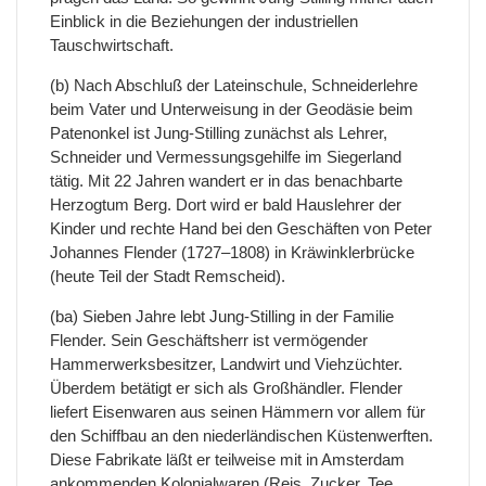
Einblick in die Beziehungen der industriellen
Tauschwirtschaft.
(b) Nach Abschluß der Lateinschule, Schneiderlehre
beim Vater und Unterweisung in der Geodäsie beim
Patenonkel ist Jung-Stilling zunächst als Lehrer,
Schneider und Vermessungsgehilfe im Siegerland
tätig. Mit 22 Jahren wandert er in das benachbarte
Herzogtum Berg. Dort wird er bald Hauslehrer der
Kinder und rechte Hand bei den Geschäften von Peter
Johannes Flender (1727–1808) in Kräwinklerbrücke
(heute Teil der Stadt Remscheid).
(ba) Sieben Jahre lebt Jung-Stilling in der Familie
Flender. Sein Geschäftsherr ist vermögender
Hammerwerksbesitzer, Landwirt und Viehzüchter.
Überdem betätigt er sich als Großhändler. Flender
liefert Eisenwaren aus seinen Hämmern vor allem für
den Schiffbau an den niederländischen Küstenwerften.
Diese Fabrikate läßt er teilweise mit in Amsterdam
ankommenden Kolonialwaren (Reis, Zucker, Tee,