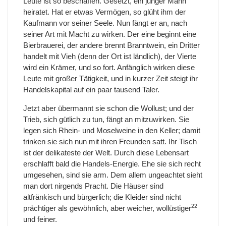
Leute ist so beschaffen. Gesetzt, ein junger Mann
heiratet. Hat er etwas Vermögen, so glüht ihm der
Kaufmann vor seiner Seele. Nun fängt er an, nach
seiner Art mit Macht zu wirken. Der eine beginnt eine
Bierbrauerei, der andere brennt Branntwein, ein Dritter
handelt mit Vieh (denn der Ort ist ländlich), der Vierte
wird ein Krämer, und so fort. Anfänglich wirken diese
Leute mit großer Tätigkeit, und in kurzer Zeit steigt ihr
Handelskapital auf ein paar tausend Taler.
Jetzt aber übermannt sie schon die Wollust; und der
Trieb, sich gütlich zu tun, fängt an mitzuwirken. Sie
legen sich Rhein- und Moselweine in den Keller; damit
trinken sie sich nun mit ihren Freunden satt. Ihr Tisch
ist der delikateste der Welt. Durch diese Lebensart
erschlafft bald die Handels-Energie. Ehe sie sich recht
umgesehen, sind sie arm. Dem allem ungeachtet sieht
man dort nirgends Pracht. Die Häuser sind
altfränkisch und bürgerlich; die Kleider sind nicht
22
prächtiger als gewöhnlich, aber weicher, wollüstiger
und feiner.