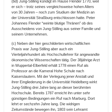
(bd) Jung-Stilling kündigt im Hause Flender 1770, weil
er sich – trotz seines vergleichsweise hohen Alters
von 30 Jahren – noch zum Studium der Medizin an
der Universität Straßburg entschlossen hatte. Peter
Johannes Flender “weinte blutige Thränen” ob des
Ausscheidens von Jung-Stilling aus seiner Familie und
seinem Unternehmen.
(c) Neben der hier geschilderten wirtschaftlichen
Praxis war Jung-Stilling aber auch ein
Vierteljahrhundert als Hochschullehrer für angewandte
ökonomische Wissenschaften tätig. Der 38jährige Arzt
in Wuppertal-Elberfeld erhält 1778 einen Ruf als
Professor an die Kameral Hohe Schule nach
Kaiserslautern. Mit der Verlegung jener Anstalt und
ihrer Eingliederung in die Universität Heidelberg wirkt
Jung-Stilling drei Jahre lang an dieser berühmten
Hochschule. Bereits 1787 erreicht ihn unter sehr
günstigen Bedingungen ein Ruf nach Marburg. Dort
lehrt er sechzehn Jahre lang. Die widrigen
Zeitumstände bewegen ihn, 1803 sein Lehramt