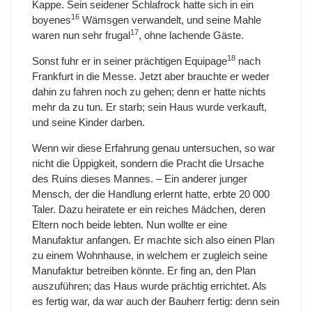
Kappe. Sein seidener Schlafrock hatte sich in ein
16
boyenes
Wämsgen verwandelt, und seine Mahle
17
waren nun sehr frugal
, ohne lachende Gäste.
18
Sonst fuhr er in seiner prächtigen Equipage
nach
Frankfurt in die Messe. Jetzt aber brauchte er weder
dahin zu fahren noch zu gehen; denn er hatte nichts
mehr da zu tun. Er starb; sein Haus wurde verkauft,
und seine Kinder darben.
Wenn wir diese Erfahrung genau untersuchen, so war
nicht die Üppigkeit, sondern die Pracht die Ursache
des Ruins dieses Mannes. – Ein anderer junger
Mensch, der die Handlung erlernt hatte, erbte 20 000
Taler. Dazu heiratete er ein reiches Mädchen, deren
Eltern noch beide lebten. Nun wollte er eine
Manufaktur anfangen. Er machte sich also einen Plan
zu einem Wohnhause, in welchem er zugleich seine
Manufaktur betreiben könnte. Er fing an, den Plan
auszuführen; das Haus wurde prächtig errichtet. Als
es fertig war, da war auch der Bauherr fertig: denn sein