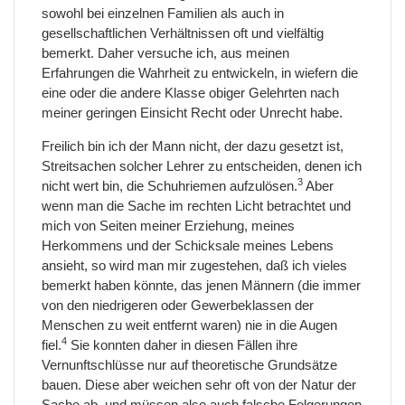
sowohl bei einzelnen Familien als auch in
gesellschaftlichen Verhältnissen oft und vielfältig
bemerkt. Daher versuche ich, aus meinen
Erfahrungen die Wahrheit zu entwickeln, in wiefern die
eine oder die andere Klasse obiger Gelehrten nach
meiner geringen Einsicht Recht oder Unrecht habe.
Freilich bin ich der Mann nicht, der dazu gesetzt ist,
Streitsachen solcher Lehrer zu entscheiden, denen ich
3
nicht wert bin, die Schuhriemen aufzulösen.
Aber
wenn man die Sache im rechten Licht betrachtet und
mich von Seiten meiner Erziehung, meines
Herkommens und der Schicksale meines Lebens
ansieht, so wird man mir zugestehen, daß ich vieles
bemerkt haben könnte, das jenen Männern (die immer
von den niedrigeren oder Gewerbeklassen der
Menschen zu weit entfernt waren) nie in die Augen
4
fiel.
Sie konnten daher in diesen Fällen ihre
Vernunftschlüsse nur auf theoretische Grundsätze
bauen. Diese aber weichen sehr oft von der Natur der
Sache ab, und müssen also auch falsche Folgerungen