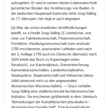
aufzugeben. Er wird in seinem letzten Lebensabschnitt
persönlicher Berater des Großherzogs von Baden. In
der badischen Hauptstadt Karlsruhe stirbt Jung-Stilling
im 77. Altersjahr; hier liegt er auch begraben.
(d) Was die schon erwähnten Veröffentlichungen
betrifft, so schreibt Jung-Stilling 11 Lehrbücher, und
zwar zur Fabrikwissenschaft, Finanzwissenschaft,
Forstlehre, Handlungswissenschaft (sein erstmals
1785 erschienener, praxisnaher Leitfaden wird nach
der 2. Auflage 1799 auch ins Dänische übersetzt; noch
1824 erlebt das Buch zu Kopenhagen einen
Neudruck), zur Kameralpraxis, Kameralrechnung,
Kameralwissenschaften, Landwirtschaftslehre,
Staatspolizei, Staatswirtschaft und Vieharznei (diese
zählt seinerzeit noch zu den angewandten
ökonomischen Wissenschaften). — Dazu verfaßte
Jung-Stilling eine stattliche Anzahl fachökonomischer
Aufsätze. Sie erschienen größtenteils in dem Jahrbuch
“Bemerkungen der Kuhrpfälzischen physikalisch–
ökonomischen Gesellschaft”. Eine Auswahl dieser