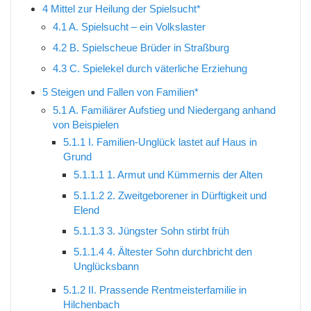
4
Mittel zur Heilung der Spielsucht*
4.1
A. Spielsucht – ein Volkslaster
4.2
B. Spielscheue Brüder in Straßburg
4.3
C. Spielekel durch väterliche Erziehung
5
Steigen und Fallen von Familien*
5.1
A. Familiärer Aufstieg und Niedergang anhand
von Beispielen
5.1.1
I. Familien-Unglück lastet auf Haus in
Grund
5.1.1.1
1. Armut und Kümmernis der Alten
5.1.1.2
2. Zweitgeborener in Dürftigkeit und
Elend
5.1.1.3
3. Jüngster Sohn stirbt früh
5.1.1.4
4. Ältester Sohn durchbricht den
Unglücksbann
5.1.2
II. Prassende Rentmeisterfamilie in
Hilchenbach