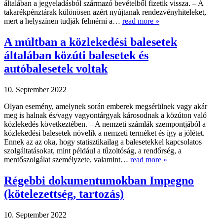
általában a jegyeladásból származó bevételből fizetik vissza. – A
takarékpénztárak különösen azért nyújtanak rendezvényhiteleket,
mert a helyszínen tudják felmérni a…
read more »
A múltban a közlekedési balesetek
általában közúti balesetek és
autóbalesetek voltak
10. September 2022
Olyan esemény, amelynek során emberek megsérülnek vagy akár
meg is halnak és/vagy vagyontárgyak károsodnak a közúton való
közlekedés következtében. – A nemzeti számlák szempontjából a
közlekedési balesetek növelik a nemzeti terméket és így a jólétet.
Ennek az az oka, hogy statisztikailag a balesetekkel kapcsolatos
szolgáltatásokat, mint például a tűzoltóság, a rendőrség, a
mentőszolgálat személyzete, valamint…
read more »
Régebbi dokumentumokban Impegno
(kötelezettség, tartozás)
10. September 2022