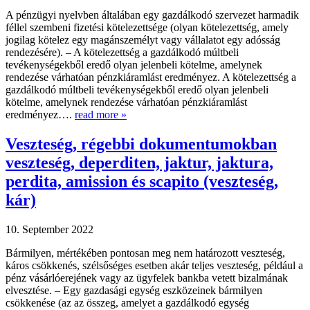
A pénzügyi nyelvben általában egy gazdálkodó szervezet harmadik
féllel szembeni fizetési kötelezettsége (olyan kötelezettség, amely
jogilag kötelez egy magánszemélyt vagy vállalatot egy adósság
rendezésére). – A kötelezettség a gazdálkodó múltbeli
tevékenységekből eredő olyan jelenbeli kötelme, amelynek
rendezése várhatóan pénzkiáramlást eredményez. A kötelezettség a
gazdálkodó múltbeli tevékenységekből eredő olyan jelenbeli
kötelme, amelynek rendezése várhatóan pénzkiáramlást
eredményez….
read more »
Veszteség, régebbi dokumentumokban
veszteség, deperditen, jaktur, jaktura,
perdita, amission és scapito (veszteség,
kár)
10. September 2022
Bármilyen, mértékében pontosan meg nem határozott veszteség,
káros csökkenés, szélsőséges esetben akár teljes veszteség, például a
pénz vásárlóerejének vagy az ügyfelek bankba vetett bizalmának
elvesztése. – Egy gazdasági egység eszközeinek bármilyen
csökkenése (az az összeg, amelyet a gazdálkodó egység