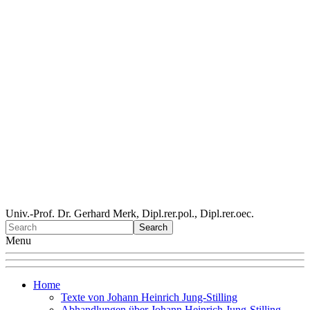
Univ.-Prof. Dr. Gerhard Merk, Dipl.rer.pol., Dipl.rer.oec.
Menu
Home
Texte von Johann Heinrich Jung-Stilling
Abhandlungen über Johann Heinrich Jung-Stilling