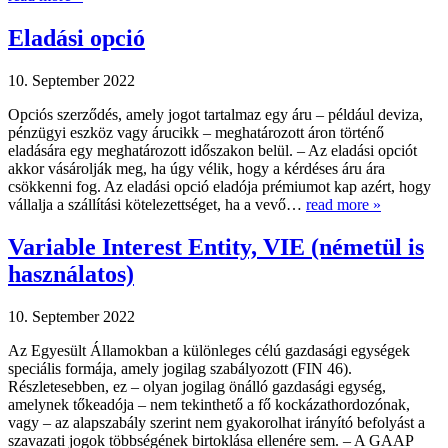
Eladási opció
10. September 2022
Opciós szerződés, amely jogot tartalmaz egy áru – például deviza,
pénzügyi eszköz vagy árucikk – meghatározott áron történő
eladására egy meghatározott időszakon belül. – Az eladási opciót
akkor vásárolják meg, ha úgy vélik, hogy a kérdéses áru ára
csökkenni fog. Az eladási opció eladója prémiumot kap azért, hogy
vállalja a szállítási kötelezettséget, ha a vevő…
read more »
Variable Interest Entity, VIE (németül is
használatos)
10. September 2022
Az Egyesült Államokban a különleges célú gazdasági egységek
speciális formája, amely jogilag szabályozott (FIN 46).
Részletesebben, ez – olyan jogilag önálló gazdasági egység,
amelynek tőkeadója – nem tekinthető a fő kockázathordozónak,
vagy – az alapszabály szerint nem gyakorolhat irányító befolyást a
szavazati jogok többségének birtoklása ellenére sem. – A GAAP