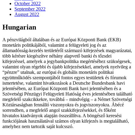
October 2022
September 2022
August 2022
Hungarian
A pénzvilágból általában és az Európai Központi Bank (EKB)
monetáris politikájából, valamint a felügyeleti jog és az
államadósság-kezelés területéről származó kifejezések magyarázatai,
több kérésre kiegészítve néhány alapvető banki és tőzsdei
kifejezéssel, amelyek a jegybankpolitika megértéséhez szükségesek,
valamint olyan régebbi és újabb kifejezésekkel, amelyek nyelvileg a
“pénzre” utalnak, az európai és globális monetáris politikai
együttműködés szempontjából fontos egyes testületek és fórumok
ismertetése, valamint hivatkozások a Deutsche Bundesbank havi
jelentésében, az Európai Központi Bank havi jelentésében és a
Szövetségi Pénzügyi Felügyeleti Hatóság éves jelentésében található
megfelelő szakcikkekre, továbbá – mindvégig – a Német Szövetségi
Köztársaságban fennálló viszonyokra és jogviszonyokra. Ábécé
sorrendben, a megfelelő angol szakkifejezésekkel, és főként
hivatalos kiadványok alapján összeállítva. A böngésző keresési
funkciójának használatával számos olyan kifejezés is megtalálható,
amelyhez nem tartozik saját kulcsszó.