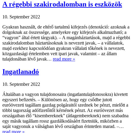
A régebbi szakirodalomban is eszközök
10. September 2022
Gyakran használt, de eltérő tartalmú kifejezés (denotáció: azoknak a
dolgoknak az összessége, amelyekre egy kifejezés alkalmazható; a
“vagyon” által értett tárgyak). – A magánháztartások, majd a régebbi
szakirodalomban háztartásoknak is nevezett javak, – a vállalatok,
majd ezekhez kapcsolódóan gyakran vállalati tőkének is nevezett,
közgazdasági értelemben vett ipari javak, valamint – az állam
tulajdonában lévő javak…
read more »
Ingatlanadó
10. September 2022
Általában a vagyon tulajdonosaira (ingatlantulajdonosokra) kivetett
egyszeri befizetés. – Különösen az, hogy egy csődbe jutott
euróövezeti tagállam gazdag polgáraitól szednek be pénzt, mielőtt a
többi tagország adófizetőitől kérnének pénzt. Az euróövezet más
országaiban élő “kisembereknek” (átlagembereknek) nem szabadna
egy másik tagállam rossz gazdálkodásáért fizetniük, miközben a
saját vagyonuk a válságban lévő országban érintetlen marad. –…
read more »