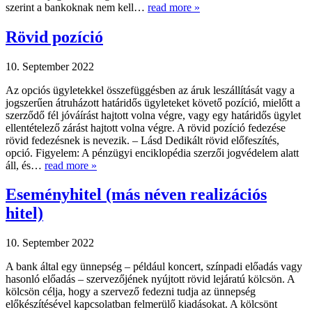
szerint a bankoknak nem kell…
read more »
Rövid pozíció
10. September 2022
Az opciós ügyletekkel összefüggésben az áruk leszállítását vagy a
jogszerűen átruházott határidős ügyleteket követő pozíció, mielőtt a
szerződő fél jóváírást hajtott volna végre, vagy egy határidős ügylet
ellentételező zárást hajtott volna végre. A rövid pozíció fedezése
rövid fedezésnek is nevezik. – Lásd Dedikált rövid előfeszítés,
opció. Figyelem: A pénzügyi enciklopédia szerzői jogvédelem alatt
áll, és…
read more »
Eseményhitel (más néven realizációs
hitel)
10. September 2022
A bank által egy ünnepség – például koncert, színpadi előadás vagy
hasonló előadás – szervezőjének nyújtott rövid lejáratú kölcsön. A
kölcsön célja, hogy a szervező fedezni tudja az ünnepség
előkészítésével kapcsolatban felmerülő kiadásokat. A kölcsönt