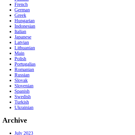
French
German
Greek
Hungarian
Indonesian
Italian
Japanese
Latvian
Lithuanian
Main
Polish
Portugalias
Romanian
Russian
Slovak
Slovenian
Spanish
Swedish
Turkish
Ukrainian
Archive
July 2023