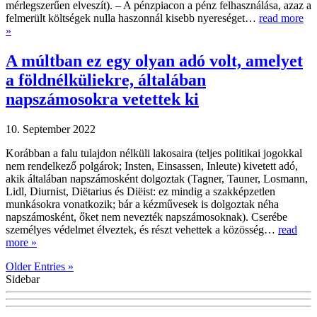
mérlegszerűen elveszít). – A pénzpiacon a pénz felhasználása, azaz a
felmerült költségek nulla haszonnál kisebb nyereséget…
read more
»
A múltban ez egy olyan adó volt, amelyet
a földnélküliekre, általában
napszámosokra vetettek ki
10. September 2022
Korábban a falu tulajdon nélküli lakosaira (teljes politikai jogokkal
nem rendelkező polgárok; Insten, Einsassen, Inleute) kivetett adó,
akik általában napszámosként dolgoztak (Tagner, Tauner, Losmann,
Lidl, Diurnist, Diëtarius és Diëist: ez mindig a szakképzetlen
munkásokra vonatkozik; bár a kézművesek is dolgoztak néha
napszámosként, őket nem nevezték napszámosoknak). Cserébe
személyes védelmet élveztek, és részt vehettek a közösség…
read
more »
Older Entries »
Sidebar