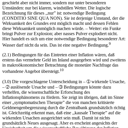
geschieht aber nicht immer, sondern nur unter besonderen
Umständen: nur bei klarem, windstillen Wetter. Die logische
Bezeichnung für dieses ,,nur” ist: notwendige Bedingung
(CONDITIO SINE QUA NON). Sie ist derjenige Umstand, der die
Wirksamkeit des Grundes erst möglich macht und dessen Fehlen
diese Wirksamkeit unmöglich machen würde. – Weiter: ein Funke
bringt Pulver zur Explosion; aber nasses Pulver explodiert nicht.
Hier handelt es sich um eine notwendige Bedingung besonderer Art:
9
Wasser darf nicht da sein. Das ist eine negative Bedingung.
(2.1) Bedingungen für das Eintreten einer Inflation wären, daß
erstens das vermehrte Geld im Inland ausgegeben wird und zweitens
in makroökonomischer Betrachtung die monetäre Nachfrage das
10
vorhandene Angebot übersteigt.
(3.0) Die vorgeschlagene Unterscheidung in – ➀ wirkende Ursache,
– ➁ auslösende Ursache und – ➂ Bedingungen könnte dazu
verhelfen, die wissenschaftliche Erforschung des
Inflationsphänomens zu fördern. Sie zeigt im übrigen, daß im Sinne
einer „symptomatischen Therapie” die von manchen kritisierte
Geldmengenbegrenzung durch die Zentralbank grundsätzlich richtig
ist. Gleichzeitig erkennt man, daß eine ,,kausale Therapie” auf die
wirkenden Ursachen ausgerichtet sein muß. Damit ist nichts
grundsätzlich Neues ausgesagt. Aber es erscheint angesichts der