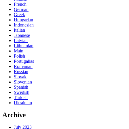
French
German
Greek
Hungarian
Indonesian
Italian
Japanese
Latvian
Lithuanian
Main
Polish
Portugalias
Romanian
Russian
Slovak
Slovenian
Spanish
Swedish
Turkish
Ukrainian
Archive
July 2023