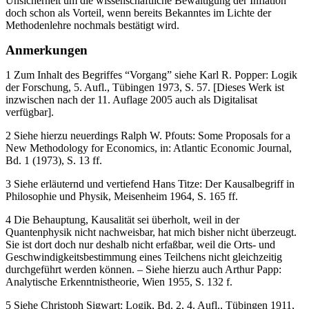
Unsicherheit um die wissenschaftliche Bewältigung der Inflation
doch schon als Vorteil, wenn bereits Bekanntes im Lichte der
Methodenlehre nochmals bestätigt wird.
Anmerkungen
1 Zum Inhalt des Begriffes “Vorgang” siehe Karl R. Popper: Logik
der Forschung, 5. Aufl., Tübingen 1973, S. 57. [Dieses Werk ist
inzwischen nach der 11. Auflage 2005 auch als Digitalisat
verfügbar].
2 Siehe hierzu neuerdings Ralph W. Pfouts: Some Proposals for a
New Methodology for Economics, in: Atlantic Economic Journal,
Bd. 1 (1973), S. 13 ff.
3 Siehe erläuternd und vertiefend Hans Titze: Der Kausalbegriff in
Philosophie und Physik, Meisenheim 1964, S. 165 ff.
4 Die Behauptung, Kausalität sei überholt, weil in der
Quantenphysik nicht nachweisbar, hat mich bisher nicht überzeugt.
Sie ist dort doch nur deshalb nicht erfaßbar, weil die Orts- und
Geschwindigkeitsbestimmung eines Teilchens nicht gleichzeitig
durchgeführt werden können. – Siehe hierzu auch Arthur Papp:
Analytische Erkenntnistheorie, Wien 1955, S. 132 f.
5 Siehe Christoph Sigwart: Logik, Bd. 2, 4. Aufl., Tübingen 1911,