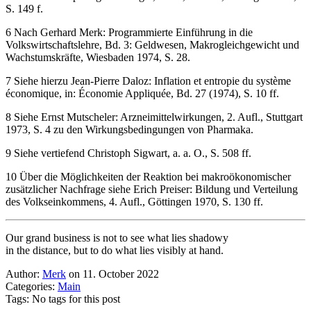
S. 149 f.
6 Nach Gerhard Merk: Programmierte Einführung in die
Volkswirtschaftslehre, Bd. 3: Geldwesen, Makrogleichgewicht und
Wachstumskräfte, Wiesbaden 1974, S. 28.
7 Siehe hierzu Jean-Pierre Daloz: Inflation et entropie du système
économique, in: Économie Appliquée, Bd. 27 (1974), S. 10 ff.
8 Siehe Ernst Mutscheler: Arzneimittelwirkungen, 2. Aufl., Stuttgart
1973, S. 4 zu den Wirkungsbedingungen von Pharmaka.
9 Siehe vertiefend Christoph Sigwart, a. a. O., S. 508 ff.
10 Über die Möglichkeiten der Reaktion bei makroökonomischer
zusätzlicher Nachfrage siehe Erich Preiser: Bildung und Verteilung
des Volkseinkommens, 4. Aufl., Göttingen 1970, S. 130 ff.
Our grand business is not to see what lies shadowy
in the distance, but to do what lies visibly at hand.
Author:
Merk
on 11. October 2022
Categories:
Main
Tags: No tags for this post