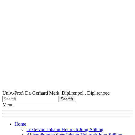
Univ.-Prof. Dr. Gerhard Merk, Dipl.rer.pol., Dipl.rer.oec.
Menu
Home
Texte von Johann Heinrich Jung-Stilling
Abhandlungen über Johann Heinrich Jung-Stilling