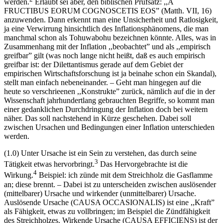
werden.
Erlaubt sei aber, den biblischen Prüfsatz: ,,A
FRUCTIBUS EORUM COGNOSCETIS EOS” (Matth. VII, 16)
anzuwenden. Dann erkennt man eine Unsicherheit und Ratlosigkeit,
ja eine Verwirrung hinsichtlich des Inflationsphänomens, die man
manchmal schon als Tohuwabohu bezeichnen könnte. Alles, was in
Zusammenhang mit der Inflation ,,beobachtet” und als ,,empirisch
greifbar” gilt (was noch lange nicht heißt, daß es auch empirisch
greifbar ist: der Dilettantismus gerade auf dem Gebiet der
empirischen Wirtschaftsforschung ist ja beinahe schon ein Skandal),
stellt man einfach nebeneinander. – Geht man hingegen auf die
heute so verschrieenen ,,Konstrukte” zurück, nämlich auf die in der
Wissenschaft jahrhundertlang gebrauchten Begriffe, so kommt man
einer gedanklichen Durchdringung der Inflation doch bei weitem
näher. Das soll nachstehend in Kürze geschehen. Dabei soll
zwischen Ursachen und Bedingungen einer Inflation unterschieden
werden.
(1.0) Unter Ursache ist ein Sein zu verstehen, das durch seine
3
Tätigkeit etwas hervorbringt.
Das Hervorgebrachte ist die
4
Wirkung.
Beispiel: ich zünde mit dem Streichholz die Gasflamme
an; diese brennt. – Dabei ist zu unterscheiden zwischen auslösender
(mittelbarer) Ursache und wirkender (unmittelbarer) Ursache.
Auslösende Ursache (CAUSA OCCASIONALIS) ist eine ,,Kraft”
als Fähigkeit, etwas zu vollbringen; im Beispiel die Zündfähigkeit
des Streichholzes. Wirkende Ursache (CAUSA EFFICIENS) ist der