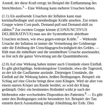
Anstoß, der diese Kraft erregt; im Beispiel die Entflammung des
5
Streichholzes.
– Eine Wirkung kann mehrere Ursachen haben.
(1.1) Als auslösende Ursachen der Inflation kann man
kreislaufbedingte und systembedingte Kräfte ansehen. Zur ersten
Gruppe wären Cost-push, Demand-pull und Demand-shift zu
6
zählen.
Zur zweiten Gruppe könnte (CONJUNCTIVUS
DELIBERATIVUS) man aus der Systemtheorie ableitbare
7
Ursachen rechnen, wie etwa gegen-entrope Kräfte.
– Wirkende
Ursache der Inflation ist immer die Vermehrung der Geldmenge
oder die Erhöhung der Umschlagsgeschwindigkeit des Geldes. —
Hält man die mittelbare und die unmittelbare Ursache auseinander,
so löst sich die ganze Verwirrung um die Quantitätstheorie.
(2.0) Auf eine Wirkung haben immer auch Umstände einen Einfluß.
Es gibt gleichgültige, bedeutungslose Umstände, etwa die Tageszeit,
zu der ich die Gasflamme anzünde. Diejenigen Umstände, die
Einfluß auf die Wirkung haben, heißen Bedingungen. Beispiel: ein
Schlag auf eine Glocke bringt diese zum Klingen. Wird sie aber von
einem starren Körper am Rande berührt, so wird der Klang
gedämpft. Oder: ein bestimmtes Heilmittel wirkt je nach der
8
bleibenden oder wechselnden Disposition des Patienten.
— Es gibt
unter den Bedingungen solche besonderer Art. Beispiel: der Tau
entsteht durch Ausstrahlung infolge Abkühlung der Erde. Dies