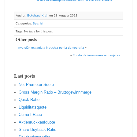
Author:
Eckehard Krah
on 28. August 2022
Categories:
Spanish
Tags: No tags for this post
Other posts
Inversión extranjera inducida por la demografía
«
»
Fondo de inversiones extranjeras
Last posts
Net Promoter Score
Gro ss Margin Ratio – Bruttogewinnmarge
Quic k Ratio
Liquiditätsquote
Current Ratio
Aktienrückkaufquote
Sha re Buyback Ratio