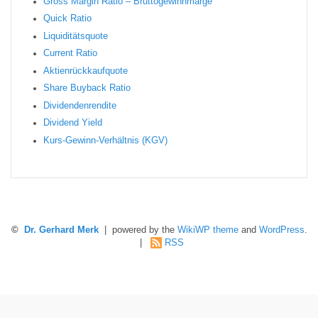
Gro ss Margin Ratio – Bruttogewinnmarge
Quic k Ratio
Liquiditätsquote
Current Ratio
Aktienrückkaufquote
Sha re Buyback Ratio
Dividendenrendite
Dividend Yield
Kurs-Gewinn-Verhältnis (KGV)
©
Dr. Gerhard Merk
| powered by the
WikiWP theme
and
WordPress
.
|
RSS