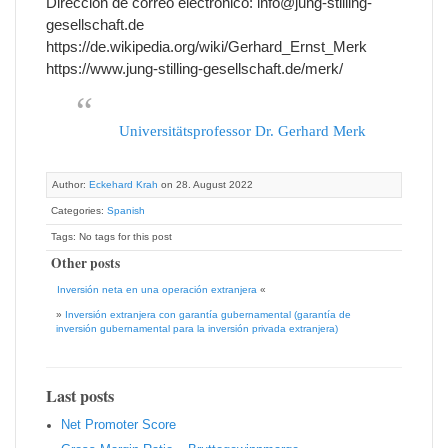
Dirección de correo electrónico: info@jung-stilling-
gesellschaft.de
https://de.wikipedia.org/wiki/Gerhard_Ernst_Merk
https://www.jung-stilling-gesellschaft.de/merk/
Universitätsprofessor Dr. Gerhard Merk
Author:
Eckehard Krah
on 28. August 2022
Categories:
Spanish
Tags: No tags for this post
Other posts
Inversión neta en una operación extranjera
«
»
Inversión extranjera con garantía gubernamental (garantía de
inversión gubernamental para la inversión privada extranjera)
Last posts
Net Promoter Score