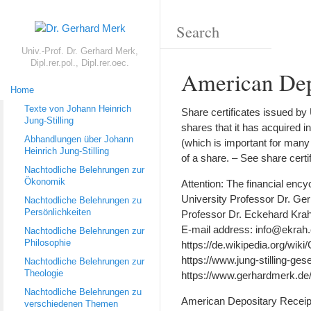
Univ.-Prof. Dr. Gerhard Merk,
Dipl.rer.pol., Dipl.rer.oec.
American Dep
Home
Texte von Johann Heinrich
Share certificates issued by
Jung-Stilling
shares that it has acquired 
Abhandlungen über Johann
(which is important for many 
Heinrich Jung-Stilling
of a share. – See share certifi
Nachtodliche Belehrungen zur
Ökonomik
Attention: The financial enc
University Professor Dr. Gerh
Nachtodliche Belehrungen zu
Persönlichkeiten
Professor Dr. Eckehard Krah, 
E-mail address: info@ekrah
Nachtodliche Belehrungen zur
Philosophie
https://de.wikipedia.org/wi
https://www.jung-stilling-ges
Nachtodliche Belehrungen zur
Theologie
https://www.gerhardmerk.de
Nachtodliche Belehrungen zu
American Depositary Recei
verschiedenen Themen