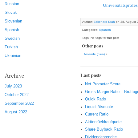
Russian
Universitätsprofe
Slovak
Slovenian
Author:
Eckehard Krah
on 28. August 
Spanish
Categories:
Spanish
Tags: No tags for this post
Swedish
Other posts
Turkish
Amende (bien)
«
Ukrainian
Archive
Last posts
Net Promoter Score
July 2023
Gro ss Margin Ratio – Brutto
October 2022
Quic k Ratio
September 2022
Liquiditätsquote
August 2022
Current Ratio
Aktienrückkaufquote
Sha re Buyback Ratio
Dividendenrendite