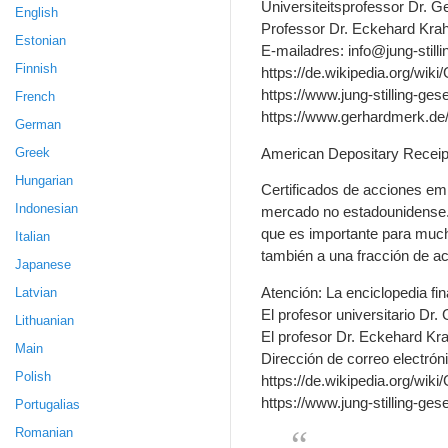
Universiteitsprofessor Dr. Ger
English
Professor Dr. Eckehard Krah, 
Estonian
E-mailadres: info@jung-stilli
Finnish
https://de.wikipedia.org/wi
https://www.jung-stilling-ges
French
https://www.gerhardmerk.de
German
American Depositary Recei
Greek
Hungarian
Certificados de acciones em
Indonesian
mercado no estadounidense. 
que es importante para much
Italian
también a una fracción de acc
Japanese
Atención: La enciclopedia fi
Latvian
El profesor universitario Dr. 
Lithuanian
El profesor Dr. Eckehard Krah
Main
Dirección de correo electróni
Polish
https://de.wikipedia.org/wi
https://www.jung-stilling-ges
Portugalias
Romanian