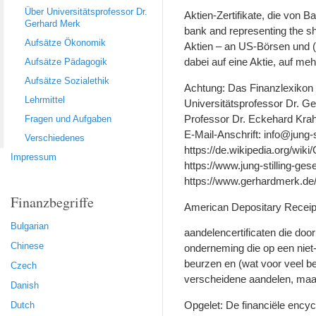
Über Universitätsprofessor Dr.
Aktien-Zertifikate, die von
Gerhard Merk
bank and representing the s
Aufsätze Ökonomik
Aktien – an US-Börsen und (
dabei auf eine Aktie, auf mehr
Aufsätze Pädagogik
Aufsätze Sozialethik
Achtung: Das Finanzlexikon i
Lehrmittel
Universitätsprofessor Dr. Ger
Professor Dr. Eckehard Krah, 
Fragen und Aufgaben
E-Mail-Anschrift: info@jung-s
Verschiedenes
https://de.wikipedia.org/wi
Impressum
https://www.jung-stilling-ges
https://www.gerhardmerk.de
Finanzbegriffe
American Depositary Receip
Bulgarian
aandelencertificaten die do
Chinese
onderneming die op een nie
beurzen en (wat voor veel b
Czech
verscheidene aandelen, maar o
Danish
Opgelet: De financiële encyc
Dutch