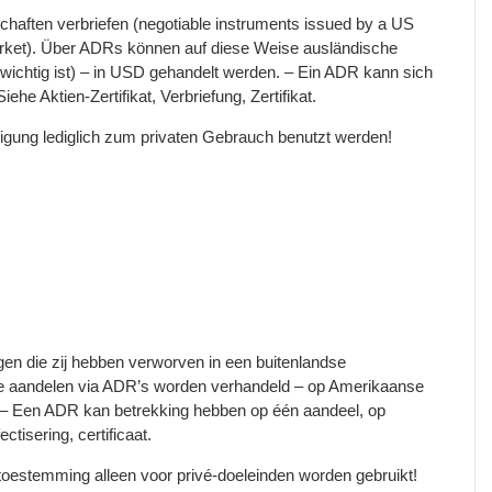
haften verbriefen (negotiable instruments issued by a US
market). Über ADRs können auf diese Weise ausländische
ichtig ist) – in USD gehandelt werden. – Ein ADR kann sich
ehe Aktien-Zertifikat, Verbriefung, Zertifikat.
ligung lediglich zum privaten Gebrauch benutzt werden!
en die zij hebben verworven in een buitenlandse
se aandelen via ADR’s worden verhandeld – op Amerikaanse
. – Een ADR kan betrekking hebben op één aandeel, op
tisering, certificaat.
 toestemming alleen voor privé-doeleinden worden gebruikt!