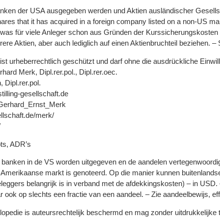
 Banken der USA ausgegeben werden und Aktien ausländischer Gesellsc
hares that it has acquired in a foreign company listed on a non-US 
was für viele Anleger schon aus Gründen der Kurssicherungskosten w
ere Aktien, aber auch lediglich auf einen Aktienbruchteil beziehen. – Si
st urheberrechtlich geschützt und darf ohne die ausdrückliche Einwil
hard Merk, Dipl.rer.pol., Dipl.rer.oec.
Dipl.rer.pol.
tilling-gesellschaft.de
ki/Gerhard_Ernst_Merk
ellschaft.de/merk/
/
ts, ADR’s
or banken in de VS worden uitgegeven en de aandelen vertegenwoordig
t-Amerikaanse markt is genoteerd. Op die manier kunnen buitenland
eleggers belangrijk is in verband met de afdekkingskosten) – in USD
ok op slechts een fractie van een aandeel. – Zie aandeelbewijs, effec
lopedie is auteursrechtelijk beschermd en mag zonder uitdrukkelijke