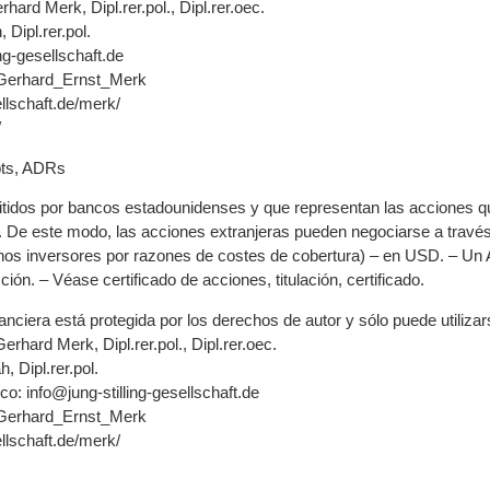
hard Merk, Dipl.rer.pol., Dipl.rer.oec.
Dipl.rer.pol.
ng-gesellschaft.de
ki/Gerhard_Ernst_Merk
ellschaft.de/merk/
/
pts, ADRs
itidos por bancos estadounidenses y que representan las acciones q
De este modo, las acciones extranjeras pueden negociarse a través
os inversores por razones de costes de cobertura) – en USD. – Un A
ión. – Véase certificado de acciones, titulación, certificado.
nanciera está protegida por los derechos de autor y sólo puede utiliza
Gerhard Merk, Dipl.rer.pol., Dipl.rer.oec.
, Dipl.rer.pol.
co: info@jung-stilling-gesellschaft.de
ki/Gerhard_Ernst_Merk
ellschaft.de/merk/