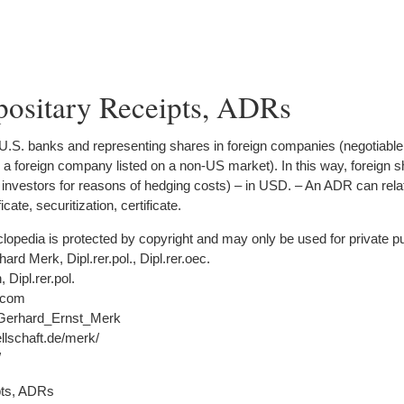
ositary Receipts, ADRs
 U.S. banks and representing shares in foreign companies (negotiabl
in a foreign company listed on a non-US market). In this way, foreig
investors for reasons of hedging costs) – in USD. – An ADR can relate
cate, securitization, certificate.
yclopedia is protected by copyright and may only be used for private 
ard Merk, Dipl.rer.pol., Dipl.rer.oec.
Dipl.rer.pol.
.com
ki/Gerhard_Ernst_Merk
ellschaft.de/merk/
/
pts, ADRs