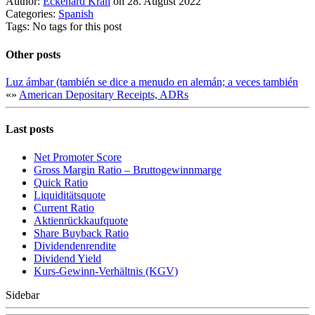
Author:
Eckehard Krah
on 28. August 2022
Categories:
Spanish
Tags: No tags for this post
Other posts
Luz ámbar (también se dice a menudo en alemán; a veces también
«
»
American Depositary Receipts, ADRs
Last posts
Net Promoter Score
Gro ss Margin Ratio – Bruttogewinnmarge
Quic k Ratio
Liquiditätsquote
Current Ratio
Aktienrückkaufquote
Sha re Buyback Ratio
Dividendenrendite
Dividend Yield
Kurs-Gewinn-Verhältnis (KGV)
Sidebar