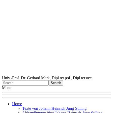
Univ.-Prof. Dr. Gerhard Merk, Dipl.rer.pol., Dipl.rer.oec.
Menu
Home
Texte von Johann Heinrich Jung-Stilling
Abhandlungen über Johann Heinrich Jung-Stilling