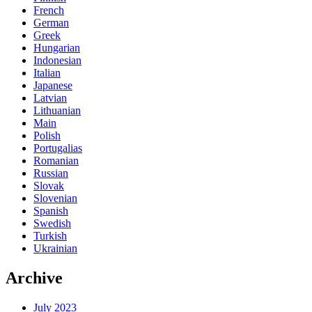
French
German
Greek
Hungarian
Indonesian
Italian
Japanese
Latvian
Lithuanian
Main
Polish
Portugalias
Romanian
Russian
Slovak
Slovenian
Spanish
Swedish
Turkish
Ukrainian
Archive
July 2023