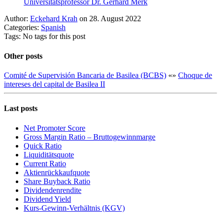
Universitätsprofessor Dr. Gerhard Merk
Author:
Eckehard Krah
on 28. August 2022
Categories:
Spanish
Tags: No tags for this post
Other posts
Comité de Supervisión Bancaria de Basilea (BCBS)
«
»
Choque de
intereses del capital de Basilea II
Last posts
Net Promoter Score
Gro ss Margin Ratio – Bruttogewinnmarge
Quic k Ratio
Liquiditätsquote
Current Ratio
Aktienrückkaufquote
Sha re Buyback Ratio
Dividendenrendite
Dividend Yield
Kurs-Gewinn-Verhältnis (KGV)