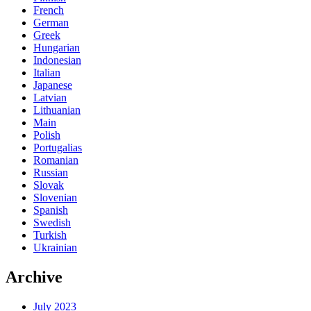
French
German
Greek
Hungarian
Indonesian
Italian
Japanese
Latvian
Lithuanian
Main
Polish
Portugalias
Romanian
Russian
Slovak
Slovenian
Spanish
Swedish
Turkish
Ukrainian
Archive
July 2023