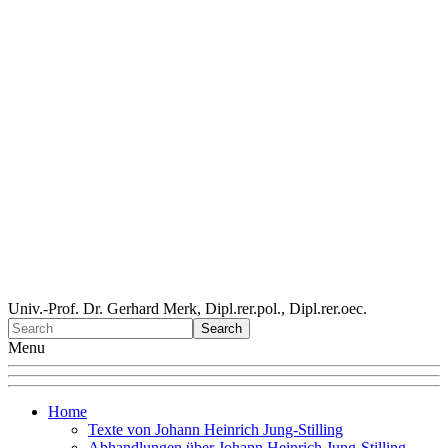
Univ.-Prof. Dr. Gerhard Merk, Dipl.rer.pol., Dipl.rer.oec.
Menu
Home
Texte von Johann Heinrich Jung-Stilling
Abhandlungen über Johann Heinrich Jung-Stilling