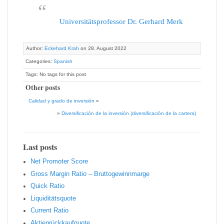
Universitätsprofessor Dr. Gerhard Merk
Author:
Eckehard Krah
on 28. August 2022
Categories:
Spanish
Tags: No tags for this post
Other posts
Calidad y grado de inversión
«
»
Diversificación de la inversión (diversificación de la cartera)
Last posts
Net Promoter Score
Gro ss Margin Ratio – Bruttogewinnmarge
Quic k Ratio
Liquiditätsquote
Current Ratio
Aktienrückkaufquote