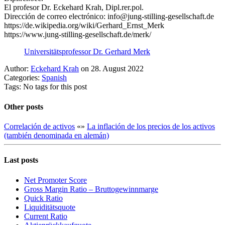
El profesor Dr. Eckehard Krah, Dipl.rer.pol.
Dirección de correo electrónico: info@jung-stilling-gesellschaft.de
https://de.wikipedia.org/wiki/Gerhard_Ernst_Merk
https://www.jung-stilling-gesellschaft.de/merk/
Universitätsprofessor Dr. Gerhard Merk
Author:
Eckehard Krah
on 28. August 2022
Categories:
Spanish
Tags: No tags for this post
Other posts
Correlación de activos
«
»
La inflación de los precios de los activos
(también denominada en alemán)
Last posts
Net Promoter Score
Gro ss Margin Ratio – Bruttogewinnmarge
Quic k Ratio
Liquiditätsquote
Current Ratio