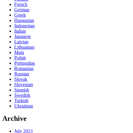
French
German
Greek
Hungarian
Indonesian
Italian
Japanese
Latvian
Lithuanian
Main
Polish
Portugalias
Romanian
Russian
Slovak
Slovenian
Spanish
Swedish
Turkish
Ukrainian
Archive
July 2023