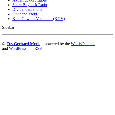
Aktienrückkaufquote
Sha re Buyback Ratio
Dividendenrendite
Dividend Yield
Kurs-Gewinn-Verhältnis (KGV)
Sidebar
©
Dr. Gerhard Merk
| powered by the
WikiWP theme
and
WordPress
. |
RSS