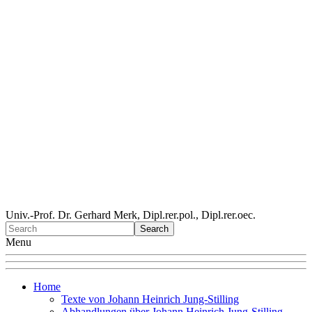
Univ.-Prof. Dr. Gerhard Merk, Dipl.rer.pol., Dipl.rer.oec.
Menu
Home
Texte von Johann Heinrich Jung-Stilling
Abhandlungen über Johann Heinrich Jung-Stilling