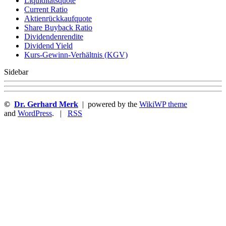
Liquiditätsquote
Current Ratio
Aktienrückkaufquote
Sha re Buyback Ratio
Dividendenrendite
Dividend Yield
Kurs-Gewinn-Verhältnis (KGV)
Sidebar
©
Dr. Gerhard Merk
| powered by the
WikiWP theme
and
WordPress
. |
RSS