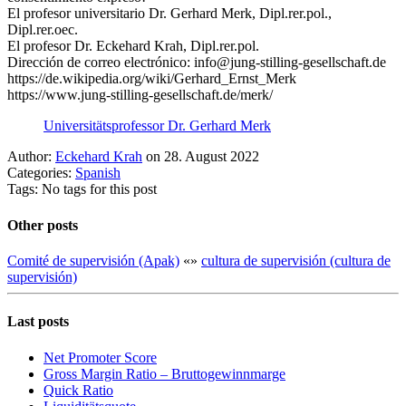
El profesor universitario Dr. Gerhard Merk, Dipl.rer.pol.,
Dipl.rer.oec.
El profesor Dr. Eckehard Krah, Dipl.rer.pol.
Dirección de correo electrónico: info@jung-stilling-gesellschaft.de
https://de.wikipedia.org/wiki/Gerhard_Ernst_Merk
https://www.jung-stilling-gesellschaft.de/merk/
Universitätsprofessor Dr. Gerhard Merk
Author:
Eckehard Krah
on 28. August 2022
Categories:
Spanish
Tags: No tags for this post
Other posts
Comité de supervisión (Apak)
«
»
cultura de supervisión (cultura de
supervisión)
Last posts
Net Promoter Score
Gro ss Margin Ratio – Bruttogewinnmarge
Quic k Ratio