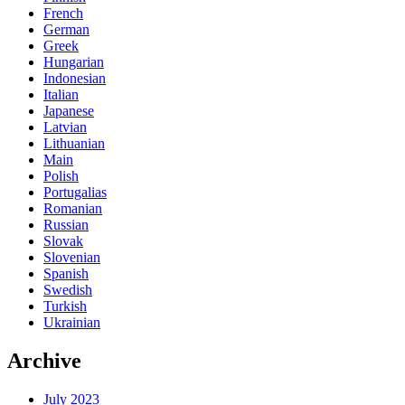
French
German
Greek
Hungarian
Indonesian
Italian
Japanese
Latvian
Lithuanian
Main
Polish
Portugalias
Romanian
Russian
Slovak
Slovenian
Spanish
Swedish
Turkish
Ukrainian
Archive
July 2023