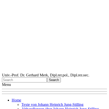
Univ.-Prof. Dr. Gerhard Merk, Dipl.rer.pol., Dipl.rer.oec.
Menu
Home
Texte von Johann Heinrich Jung-Stilling
Abhandlungen über Johann Heinrich Jung-Stilling