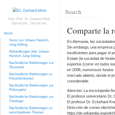
Univ.-Prof. Dr. Gerhard Merk,
Dipl.rer.pol., Dipl.rer.oec.
Comparte la 
Home
Texte von Johann Heinrich
En Alemania, las sociedades 
Jung-Stilling
Sin embargo, una empresa pu
Abhandlungen über Johann
insuficientes para pagar el 
Heinrich Jung-Stilling
Estate (la sociedad de fondo
Nachtodliche Belehrungen zur
expertos (correr en todos los
Ökonomik
en 2008, numerosos fondos in
Nachtodliche Belehrungen zu
mercado abierto, donde el p
Persönlichkeiten
considerable.
Nachtodliche Belehrungen zur
Philosophie
Atención: La enciclopedia fi
El profesor universitario Dr. 
Nachtodliche Belehrungen zur
Theologie
El profesor Dr. Eckehard Krah
Dirección de correo electróni
Nachtodliche Belehrungen zu
verschiedenen Themen
https://de.wikipedia.org/wi