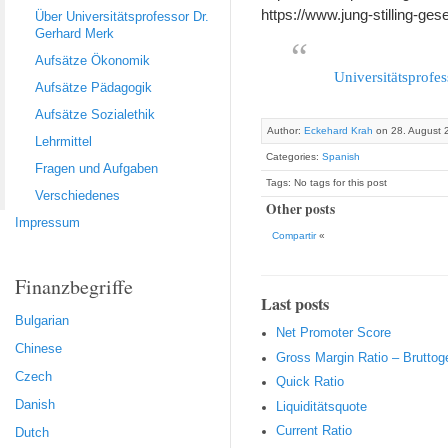
https://www.jung-stilling-ges
Über Universitätsprofessor Dr.
Gerhard Merk
Aufsätze Ökonomik
Universitätsprofe
Aufsätze Pädagogik
Aufsätze Sozialethik
Author:
Eckehard Krah
on 28. August 
Lehrmittel
Categories:
Spanish
Fragen und Aufgaben
Tags: No tags for this post
Verschiedenes
Other posts
Impressum
Compartir
«
Finanzbegriffe
Last posts
Bulgarian
Net Promoter Score
Chinese
Gro ss Margin Ratio – Brutto
Czech
Quic k Ratio
Danish
Liquiditätsquote
Current Ratio
Dutch