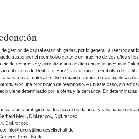
redención
de gestión de capital están obligadas, por lo general, a reembolsar lo
ede suspender el reembolso durante un máximo de dos años si los sa
precio de reembolso y garantizar una gestión continua adecuada (“aler
s inmobiliarios de Deutsche Bank) suspendió el reembolso de certific
 fondos) no se materializó. Sólo cuando la crisis de las hipotecas de al
trodujeron una prohibición de reembolso. – En este caso, sin embargo,
recio viene determinado por la oferta y la demanda. En determinadas 
nanciera está protegida por los derechos de autor y sólo puede utiliza
Gerhard Merk, Dipl.rer.pol., Dipl.rer.oec.
, Dipl.rer.pol.
co: info@jung-stilling-gesellschaft.de
ki/Gerhard_Ernst_Merk