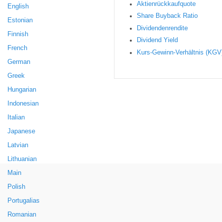
Aktienrückkaufquote
English
Sha re Buyback Ratio
Estonian
Dividendenrendite
Finnish
Dividend Yield
French
Kurs-Gewinn-Verhältnis (KGV
German
Greek
Hungarian
Indonesian
Italian
Japanese
Latvian
Lithuanian
Main
Polish
Portugalias
Romanian