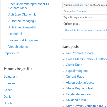
Über Universitätsprofessor Dr.
Author:
Eckehard Krah
on 28. August 
Gerhard Merk
Categories:
Spanish
Aufsätze Ökonomik
Tags: No tags for this post
Aufsätze Pädagogik
Other posts
Aufsätze Sozialethik
Control de los accionistas (control de l
Lehrmittel
Fragen und Aufgaben
Last posts
Verschiedenes
Impressum
Net Promoter Score
Gro ss Margin Ratio – Brutto
Quic k Ratio
Finanzbegriffe
Liquiditätsquote
Bulgarian
Current Ratio
Aktienrückkaufquote
Chinese
Sha re Buyback Ratio
Czech
Dividendenrendite
Danish
Dividend Yield
Dutch
Kurs-Gewinn-Verhältnis (KGV