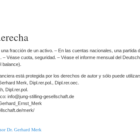
derecha
na fracción de un activo. – En las cuentas nacionales, una partida 
s. – Véase cuota, seguridad. – Véase el informe mensual del Deutsc
l balance).
nanciera está protegida por los derechos de autor y sólo puede utiliza
Gerhard Merk, Dipl.rer.pol., Dipl.rer.oec.
, Dipl.rer.pol.
co: info@jung-stilling-gesellschaft.de
ki/Gerhard_Ernst_Merk
ellschaft.de/merk/
ssor Dr. Gerhard Merk