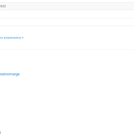
2022
os propietarios)
«
gewinnmarge
)