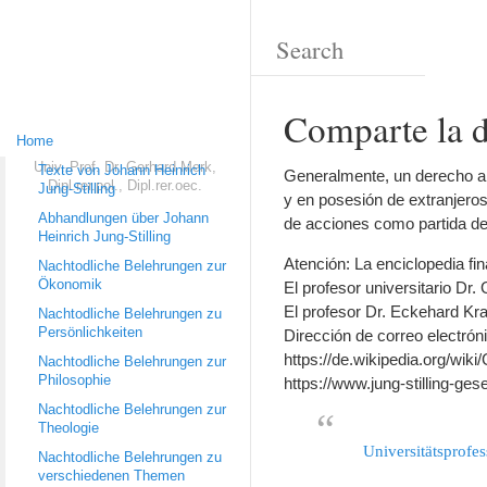
Comparte la 
Home
Univ.-Prof. Dr. Gerhard Merk,
Texte von Johann Heinrich
Generalmente, un derecho a u
Dipl.rer.pol., Dipl.rer.oec.
Jung-Stilling
y en posesión de extranjero
Abhandlungen über Johann
de acciones como partida de
Heinrich Jung-Stilling
Atención: La enciclopedia fi
Nachtodliche Belehrungen zur
Ökonomik
El profesor universitario Dr. 
El profesor Dr. Eckehard Krah
Nachtodliche Belehrungen zu
Persönlichkeiten
Dirección de correo electróni
https://de.wikipedia.org/wi
Nachtodliche Belehrungen zur
Philosophie
https://www.jung-stilling-ges
Nachtodliche Belehrungen zur
Theologie
Universitätsprofe
Nachtodliche Belehrungen zu
verschiedenen Themen