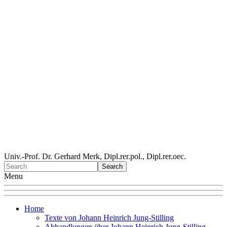
Univ.-Prof. Dr. Gerhard Merk, Dipl.rer.pol., Dipl.rer.oec.
Menu
Home
Texte von Johann Heinrich Jung-Stilling
Abhandlungen über Johann Heinrich Jung-Stilling