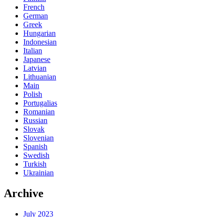
French
German
Greek
Hungarian
Indonesian
Italian
Japanese
Latvian
Lithuanian
Main
Polish
Portugalias
Romanian
Russian
Slovak
Slovenian
Spanish
Swedish
Turkish
Ukrainian
Archive
July 2023