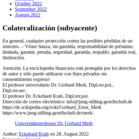
October 2022
September 2022
August 2022
Colateralización (subyacente)
En general, cualquier protección contra las posibles pérdidas de un
siniestro. – Véase fianza, sin garantía, responsabilidad de préstamo,
limitada, garante, prenda, seguridad, garantía, respaldo, garantía real,
titulización.
Atención: La enciclopedia financiera está protegida por los derechos
de autor y sólo puede utilizarse con fines privados sin
consentimiento expreso!
El profesor universitario Dr. Gerhard Merk, Dipl.rer.pol.,
Dipl.rer.oec.
El profesor Dr. Eckehard Krah, Dipl.rer.pol.
Dirección de correo electrónico: info@jung-stilling-gesellschaft.de
https://de.wikipedia.org/wiki/Gerhard_Ernst_Merk
https://www.jung-stilling-gesellschaft.de/merk/
Universitätsprofessor Dr. Gerhard Merk
Author:
Eckehard Krah
on 28. August 2022