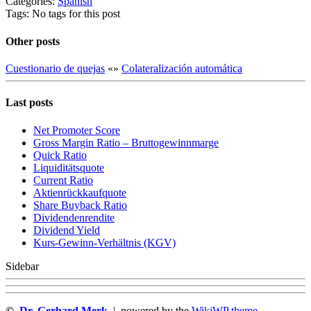
Categories:
Spanish
Tags: No tags for this post
Other posts
Cuestionario de quejas
«
»
Colateralización automática
Last posts
Net Promoter Score
Gro ss Margin Ratio – Bruttogewinnmarge
Quic k Ratio
Liquiditätsquote
Current Ratio
Aktienrückkaufquote
Sha re Buyback Ratio
Dividendenrendite
Dividend Yield
Kurs-Gewinn-Verhältnis (KGV)
Sidebar
©
Dr. Gerhard Merk
| powered by the
WikiWP theme