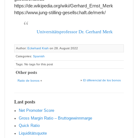
https://de.wikipedia.org/wiki/Gerhard_Ernst_Merk
https://www.jung-stilling-gesellschaft.de/merk/
Universitätsprofessor Dr. Gerhard Merk
Author:
Eckehard Krah
on 28. August 2022
Categories:
Spanish
Tags: No tags for this post
Other posts
»
El diferencial de los bonos
Ratio de bonos
«
Last posts
Net Promoter Score
Gro ss Margin Ratio – Bruttogewinnmarge
Quic k Ratio
Liquiditätsquote