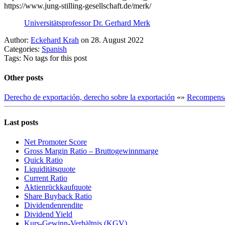
https://www.jung-stilling-gesellschaft.de/merk/
Universitätsprofessor Dr. Gerhard Merk
Author:
Eckehard Krah
on 28. August 2022
Categories:
Spanish
Tags: No tags for this post
Other posts
Derecho de exportación, derecho sobre la exportación
«
»
Recompensa 
Last posts
Net Promoter Score
Gro ss Margin Ratio – Bruttogewinnmarge
Quic k Ratio
Liquiditätsquote
Current Ratio
Aktienrückkaufquote
Sha re Buyback Ratio
Dividendenrendite
Dividend Yield
Kurs-Gewinn-Verhältnis (KGV)