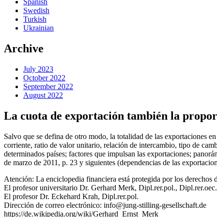
Spanish
Swedish
Turkish
Ukrainian
Archive
July 2023
October 2022
September 2022
August 2022
La cuota de exportación también la propor
Salvo que se defina de otro modo, la totalidad de las exportaciones en 
corriente, ratio de valor unitario, relación de intercambio, tipo de c
determinados países; factores que impulsan las exportaciones; panorá
de marzo de 2011, p. 23 y siguientes (dependencias de las exportacio
Atención: La enciclopedia financiera está protegida por los derechos d
El profesor universitario Dr. Gerhard Merk, Dipl.rer.pol., Dipl.rer.oec.
El profesor Dr. Eckehard Krah, Dipl.rer.pol.
Dirección de correo electrónico: info@jung-stilling-gesellschaft.de
https://de.wikipedia.org/wiki/Gerhard_Ernst_Merk