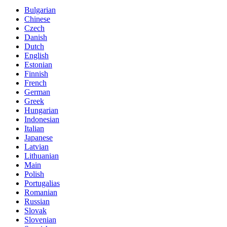
Bulgarian
Chinese
Czech
Danish
Dutch
English
Estonian
Finnish
French
German
Greek
Hungarian
Indonesian
Italian
Japanese
Latvian
Lithuanian
Main
Polish
Portugalias
Romanian
Russian
Slovak
Slovenian