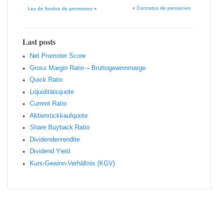
»
Contratos de pensiones
Ley de fondos de pensiones
«
Last posts
Net Promoter Score
Gro ss Margin Ratio – Bruttogewinnmarge
Quic k Ratio
Liquiditätsquote
Current Ratio
Aktienrückkaufquote
Sha re Buyback Ratio
Dividendenrendite
Dividend Yield
Kurs-Gewinn-Verhältnis (KGV)