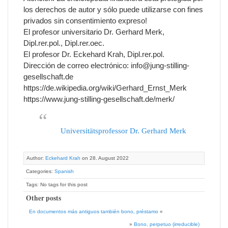
los derechos de autor y sólo puede utilizarse con fines
privados sin consentimiento expreso!
El profesor universitario Dr. Gerhard Merk,
Dipl.rer.pol., Dipl.rer.oec.
El profesor Dr. Eckehard Krah, Dipl.rer.pol.
Dirección de correo electrónico: info@jung-stilling-
gesellschaft.de
https://de.wikipedia.org/wiki/Gerhard_Ernst_Merk
https://www.jung-stilling-gesellschaft.de/merk/
Universitätsprofessor Dr. Gerhard Merk
Author:
Eckehard Krah
on 28. August 2022
Categories:
Spanish
Tags: No tags for this post
Other posts
En documentos más antiguos también bono, préstamo
«
»
Bono, perpetuo (irreducible)