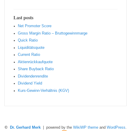
Last posts
Net Promoter Score
Gro ss Margin Ratio – Bruttogewinnmarge
Quic k Ratio
Liquiditätsquote
Current Ratio
Aktienrückkaufquote
Sha re Buyback Ratio
Dividendenrendite
Dividend Yield
Kurs-Gewinn-Verhältnis (KGV)
©
Dr. Gerhard Merk
| powered by the
WikiWP theme
and
WordPress
.