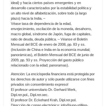
ideal) y hacia ciertos países emergentes y en
desarrollo caracterizados por la estabilidad política y
un alto nivel de alfabetización, sobre todo (a largo
plazo) hacia la India. –
Véase tasa de dependencia de la edad,
envejecimiento, oscilación de la moneda, desahorro,
macro global, síndrome de Japón, fuga de capitales,
ratio de deuda, deuda pública. – Véanse el Boletín
Mensual del BCE de enero de 2008, pp. 83 y ss.
(Inclusión de China e India en la economía mundial;
panorámicas), el Boletín Mensual del BCE de junio de
2009, pp. 93 y ss. Proyección del gasto público
relacionado con la edad; panoramas).
Atención: La enciclopedia financiera está protegida por
los derechos de autor y sólo puede utilizarse con fines
privados sin consentimiento expreso!
El profesor universitario Dr. Gerhard Merk,
Dipl.rer.pol., Dipl.rer.oec.
El profesor Dr. Eckehard Krah, Dipl.rer.pol.
Dirección de correo electrónico: info@jung-stilling-