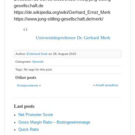
gesellschaft.de
https://de.wikipedia.org/wiki/Gerhard_Ernst_Merk
https://www.jung-stilling-gesellschaft.de/merk/
Universitätsprofessor Dr. Gerhard Merk
Author:
Eckehard Krah
on 28. August 2022
Categories:
Spanish
Tags: No tags for this post
Other posts
»
Amalfi (amalfins)
Envejecimiento
«
Last posts
Net Promoter Score
Gro ss Margin Ratio – Bruttogewinnmarge
Quic k Ratio