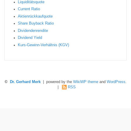
Liquiditätsquote
Current Ratio
Aktienrückkaufquote
Sha re Buyback Ratio
Dividendenrendite
Dividend Yield
Kurs-Gewinn-Verhältnis (KGV)
©
Dr. Gerhard Merk
| powered by the
WikiWP theme
and
WordPress
.
|
RSS