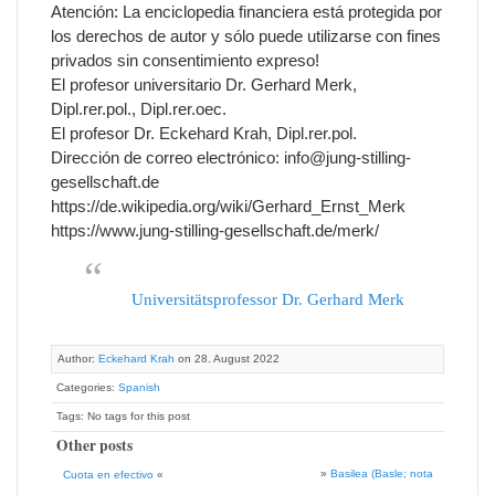
Atención: La enciclopedia financiera está protegida por
los derechos de autor y sólo puede utilizarse con fines
privados sin consentimiento expreso!
El profesor universitario Dr. Gerhard Merk,
Dipl.rer.pol., Dipl.rer.oec.
El profesor Dr. Eckehard Krah, Dipl.rer.pol.
Dirección de correo electrónico: info@jung-stilling-
gesellschaft.de
https://de.wikipedia.org/wiki/Gerhard_Ernst_Merk
https://www.jung-stilling-gesellschaft.de/merk/
Universitätsprofessor Dr. Gerhard Merk
Author:
Eckehard Krah
on 28. August 2022
Categories:
Spanish
Tags: No tags for this post
Other posts
»
Basilea (Basle; nota
Cuota en efectivo
«