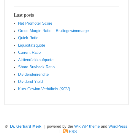
Last posts
Net Promoter Score
Gro ss Margin Ratio – Bruttogewinnmarge
Quic k Ratio
Liquiditätsquote
Current Ratio
Aktienrückkaufquote
Sha re Buyback Ratio
Dividendenrendite
Dividend Yield
Kurs-Gewinn-Verhältnis (KGV)
©
Dr. Gerhard Merk
| powered by the
WikiWP theme
and
WordPress
.
|
RSS