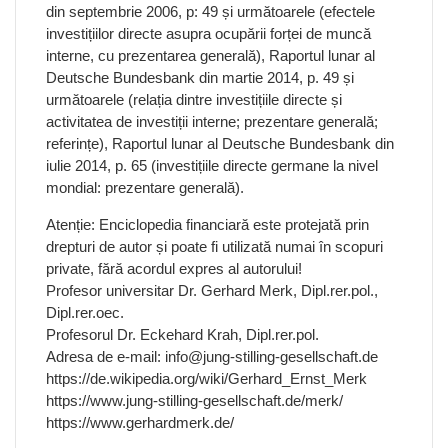
din septembrie 2006, p: 49 și următoarele (efectele
investițiilor directe asupra ocupării forței de muncă
interne, cu prezentarea generală), Raportul lunar al
Deutsche Bundesbank din martie 2014, p. 49 și
următoarele (relația dintre investițiile directe și
activitatea de investiții interne; prezentare generală;
referințe), Raportul lunar al Deutsche Bundesbank din
iulie 2014, p. 65 (investițiile directe germane la nivel
mondial: prezentare generală).
Atenție: Enciclopedia financiară este protejată prin
drepturi de autor și poate fi utilizată numai în scopuri
private, fără acordul expres al autorului!
Profesor universitar Dr. Gerhard Merk, Dipl.rer.pol.,
Dipl.rer.oec.
Profesorul Dr. Eckehard Krah, Dipl.rer.pol.
Adresa de e-mail: info@jung-stilling-gesellschaft.de
https://de.wikipedia.org/wiki/Gerhard_Ernst_Merk
https://www.jung-stilling-gesellschaft.de/merk/
https://www.gerhardmerk.de/