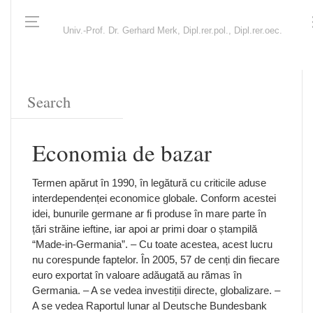
Univ.-Prof. Dr. Gerhard Merk, Dipl.rer.pol., Dipl.rer.oec.
Economia de bazar
Termen apărut în 1990, în legătură cu criticile aduse
interdependenței economice globale. Conform acestei
idei, bunurile germane ar fi produse în mare parte în
țări străine ieftine, iar apoi ar primi doar o ștampilă
“Made-in-Germania”. – Cu toate acestea, acest lucru
nu corespunde faptelor. În 2005, 57 de cenți din fiecare
euro exportat în valoare adăugată au rămas în
Germania. – A se vedea investiții directe, globalizare. –
A se vedea Raportul lunar al Deutsche Bundesbank