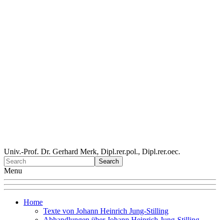
Univ.-Prof. Dr. Gerhard Merk, Dipl.rer.pol., Dipl.rer.oec.
Menu
Home
Texte von Johann Heinrich Jung-Stilling
Abhandlungen über Johann Heinrich Jung-Stilling