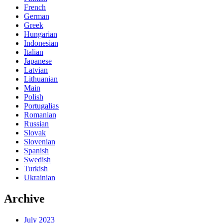
French
German
Greek
Hungarian
Indonesian
Italian
Japanese
Latvian
Lithuanian
Main
Polish
Portugalias
Romanian
Russian
Slovak
Slovenian
Spanish
Swedish
Turkish
Ukrainian
Archive
July 2023