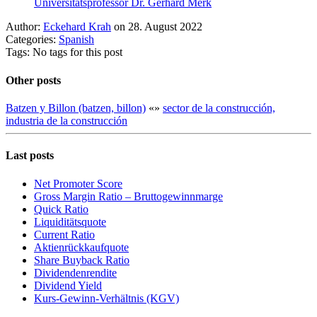
Universitätsprofessor Dr. Gerhard Merk
Author:
Eckehard Krah
on 28. August 2022
Categories:
Spanish
Tags: No tags for this post
Other posts
Batzen y Billon (batzen, billon)
«
»
sector de la construcción,
industria de la construcción
Last posts
Net Promoter Score
Gro ss Margin Ratio – Bruttogewinnmarge
Quic k Ratio
Liquiditätsquote
Current Ratio
Aktienrückkaufquote
Sha re Buyback Ratio
Dividendenrendite
Dividend Yield
Kurs-Gewinn-Verhältnis (KGV)