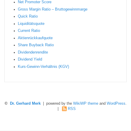
Net Promoter Score
Gro ss Margin Ratio – Bruttogewinnmarge
Quic k Ratio
Liquiditätsquote
Current Ratio
Aktienrückkaufquote
Sha re Buyback Ratio
Dividendenrendite
Dividend Yield
Kurs-Gewinn-Verhältnis (KGV)
©
Dr. Gerhard Merk
| powered by the
WikiWP theme
and
WordPress
.
|
RSS