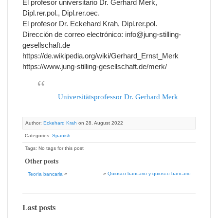
El profesor universitario Dr. Gerhard Merk,
Dipl.rer.pol., Dipl.rer.oec.
El profesor Dr. Eckehard Krah, Dipl.rer.pol.
Dirección de correo electrónico: info@jung-stilling-
gesellschaft.de
https://de.wikipedia.org/wiki/Gerhard_Ernst_Merk
https://www.jung-stilling-gesellschaft.de/merk/
Universitätsprofessor Dr. Gerhard Merk
Author:
Eckehard Krah
on 28. August 2022
Categories:
Spanish
Tags: No tags for this post
Other posts
»
Quiosco bancario y quiosco bancario
Teoría bancaria
«
Last posts