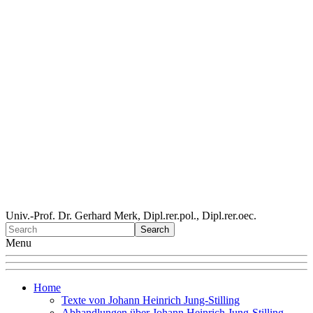
Univ.-Prof. Dr. Gerhard Merk, Dipl.rer.pol., Dipl.rer.oec.
Menu
Home
Texte von Johann Heinrich Jung-Stilling
Abhandlungen über Johann Heinrich Jung-Stilling