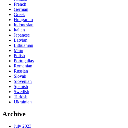
French
German
Greek
Hungarian
Indonesian
Italian
Japanese
Latvian
Lithuanian
Main
Polish
Portugalias
Romanian
Russian
Slovak
Slovenian
Spanish
Swedish
Turkish
Ukrainian
Archive
July 2023