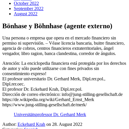
October 2022
September 2022
August 2022
Bönhase y Böhnhase (agente externo)
Una persona o empresa que opera en el mercado financiero sin
permiso ni supervisión. – Véase licencia bancaria, buitre financiero,
agencia de cobros, centros financieros extraterritoriales, ángel
vengador, libro ragion, banca clandestina, corredor de ángulos.
Atención: La enciclopedia financiera está protegida por los derechos
de autor y sólo puede utilizarse con fines privados sin
consentimiento expreso!
El profesor universitario Dr. Gerhard Merk, Dipl.rer.pol.,
Dipl.rer.oec.
El profesor Dr. Eckehard Krah, Dipl.rer.pol.
Dirección de correo electrónico: info@jung-stilling-gesellschaft.de
https://de.wikipedia.org/wiki/Gerhard_Ernst_Merk
https://www.jung-stilling-gesellschaft.de/merk/
Universitätsprofessor Dr. Gerhard Merk
Author:
Eckehard Krah
on 28. August 2022