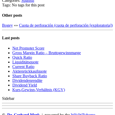
Categories:
Spanish
Tags: No tags for this post
Other posts
Bogey
«
»
Cuota de perforación (cuota de perforación [exploratoria])
Last posts
Net Promoter Score
Gro ss Margin Ratio – Bruttogewinnmarge
Quic k Ratio
Liquiditätsquote
Current Ratio
Aktienrückkaufquote
Sha re Buyback Ratio
Dividendenrendite
Dividend Yield
Kurs-Gewinn-Verhältnis (KGV)
Sidebar
©
Dr. Gerhard Merk
| powered by the
WikiWP theme