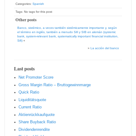
Categories:
Spanish
Tags: No tags for this post
Other posts
Banco, sistémico, a veces también sistémicamente importante y, según
el término en inglés, también a menudo Sifi y SIB en alemán (systemic
bank, system-relevant bank, systematically important financial institution,
Sifi)
«
»
La acción del banco
Last posts
Net Promoter Score
Gro ss Margin Ratio – Bruttogewinnmarge
Quic k Ratio
Liquiditätsquote
Current Ratio
Aktienrückkaufquote
Sha re Buyback Ratio
Dividendenrendite