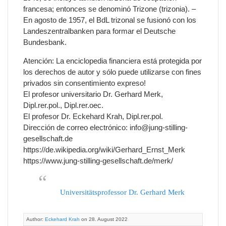
francesa; entonces se denominó Trizone (trizonia). –
En agosto de 1957, el BdL trizonal se fusionó con los
Landeszentralbanken para formar el Deutsche
Bundesbank.
Atención: La enciclopedia financiera está protegida por
los derechos de autor y sólo puede utilizarse con fines
privados sin consentimiento expreso!
El profesor universitario Dr. Gerhard Merk,
Dipl.rer.pol., Dipl.rer.oec.
El profesor Dr. Eckehard Krah, Dipl.rer.pol.
Dirección de correo electrónico: info@jung-stilling-
gesellschaft.de
https://de.wikipedia.org/wiki/Gerhard_Ernst_Merk
https://www.jung-stilling-gesellschaft.de/merk/
Universitätsprofessor Dr. Gerhard Merk
Author:
Eckehard Krah
on 28. August 2022