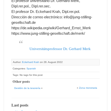
El profesor universitario Dr. Gerhard Merk,
Dipl.rer.pol., Dipl.rer.oec.
El profesor Dr. Eckehard Krah, Dipl.rer.pol.
Dirección de correo electrónico: info@jung-stilling-
gesellschaft.de
https://de.wikipedia.org/wiki/Gerhard_Ernst_Merk
https://www.jung-stilling-gesellschaft.de/merk/
Universitätsprofessor Dr. Gerhard Merk
Author:
Eckehard Krah
on 28. August 2022
Categories:
Spanish
Tags: No tags for this post
Other posts
»
Zona monetaria
Gestión de la tesorería
«
Last posts