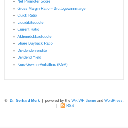
Net Promoter Score
Gro ss Margin Ratio – Bruttogewinnmarge
Quic k Ratio
Liquiditätsquote
Current Ratio
Aktienrückkaufquote
Sha re Buyback Ratio
Dividendenrendite
Dividend Yield
Kurs-Gewinn-Verhältnis (KGV)
©
Dr. Gerhard Merk
| powered by the
WikiWP theme
and
WordPress
.
|
RSS