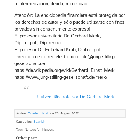
reintermediación, deuda, morosidad.
Atención: La enciclopedia financiera está protegida por
los derechos de autor y sólo puede utilizarse con fines
privados sin consentimiento expreso!
El profesor universitario Dr. Gerhard Merk,
Dipl.rer.pol., Dipl.rer.oec.
El profesor Dr. Eckehard Krah, Dipl.rer.pol.
Dirección de correo electrónico: info@jung-stilling-
gesellschaft.de
https://de.wikipedia.org/wiki/Gerhard_Ernst_Merk
https://www.jung-stilling-gesellschaft.de/merk/
Universitätsprofessor Dr. Gerhard Merk
Author:
Eckehard Krah
on 28. August 2022
Categories:
Spanish
Tags: No tags for this post
Other posts