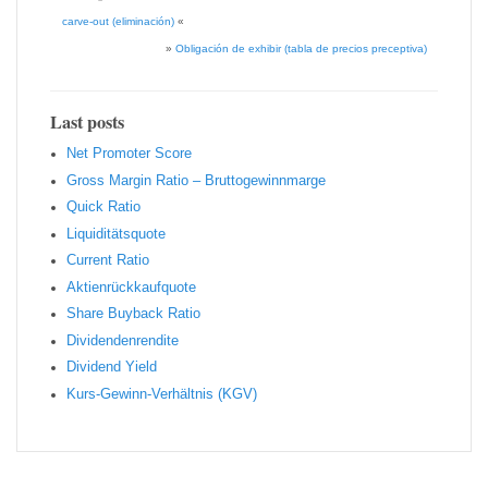
carve-out (eliminación)
«
»
Obligación de exhibir (tabla de precios preceptiva)
Last posts
Net Promoter Score
Gro ss Margin Ratio – Bruttogewinnmarge
Quic k Ratio
Liquiditätsquote
Current Ratio
Aktienrückkaufquote
Sha re Buyback Ratio
Dividendenrendite
Dividend Yield
Kurs-Gewinn-Verhältnis (KGV)