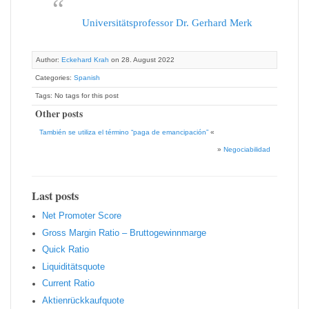
Universitätsprofessor Dr. Gerhard Merk
Author:
Eckehard Krah
on 28. August 2022
Categories:
Spanish
Tags: No tags for this post
Other posts
También se utiliza el término “paga de emancipación”
«
»
Negociabilidad
Last posts
Net Promoter Score
Gro ss Margin Ratio – Bruttogewinnmarge
Quic k Ratio
Liquiditätsquote
Current Ratio
Aktienrückkaufquote