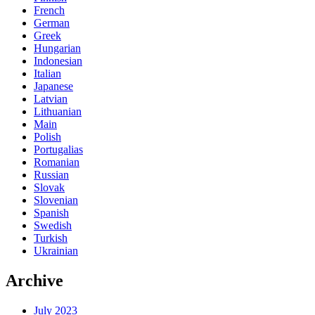
French
German
Greek
Hungarian
Indonesian
Italian
Japanese
Latvian
Lithuanian
Main
Polish
Portugalias
Romanian
Russian
Slovak
Slovenian
Spanish
Swedish
Turkish
Ukrainian
Archive
July 2023