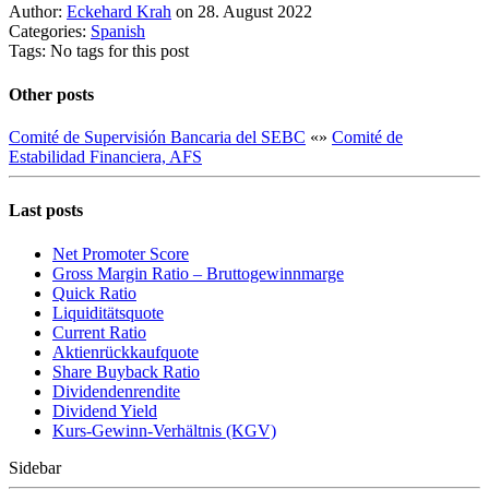
Author:
Eckehard Krah
on 28. August 2022
Categories:
Spanish
Tags: No tags for this post
Other posts
Comité de Supervisión Bancaria del SEBC
«
»
Comité de
Estabilidad Financiera, AFS
Last posts
Net Promoter Score
Gro ss Margin Ratio – Bruttogewinnmarge
Quic k Ratio
Liquiditätsquote
Current Ratio
Aktienrückkaufquote
Sha re Buyback Ratio
Dividendenrendite
Dividend Yield
Kurs-Gewinn-Verhältnis (KGV)
Sidebar