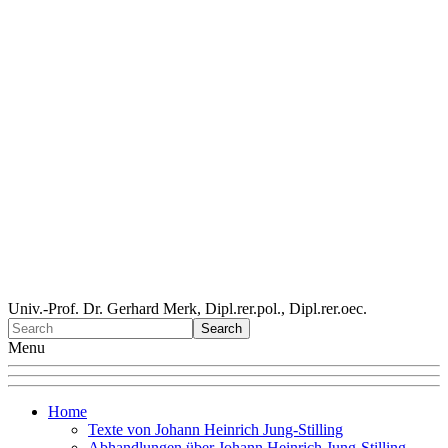
Univ.-Prof. Dr. Gerhard Merk, Dipl.rer.pol., Dipl.rer.oec.
Menu
Home
Texte von Johann Heinrich Jung-Stilling
Abhandlungen über Johann Heinrich Jung-Stilling