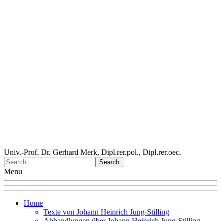
Univ.-Prof. Dr. Gerhard Merk, Dipl.rer.pol., Dipl.rer.oec.
Menu
Home
Texte von Johann Heinrich Jung-Stilling
Abhandlungen über Johann Heinrich Jung-Stilling