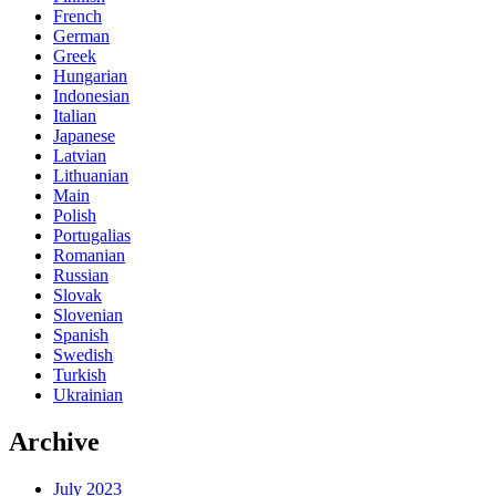
French
German
Greek
Hungarian
Indonesian
Italian
Japanese
Latvian
Lithuanian
Main
Polish
Portugalias
Romanian
Russian
Slovak
Slovenian
Spanish
Swedish
Turkish
Ukrainian
Archive
July 2023