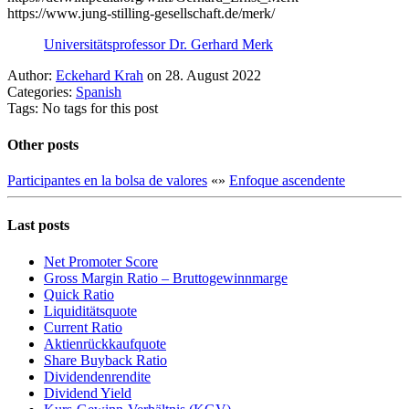
https://www.jung-stilling-gesellschaft.de/merk/
Universitätsprofessor Dr. Gerhard Merk
Author:
Eckehard Krah
on 28. August 2022
Categories:
Spanish
Tags: No tags for this post
Other posts
Participantes en la bolsa de valores
«
»
Enfoque ascendente
Last posts
Net Promoter Score
Gro ss Margin Ratio – Bruttogewinnmarge
Quic k Ratio
Liquiditätsquote
Current Ratio
Aktienrückkaufquote
Sha re Buyback Ratio
Dividendenrendite
Dividend Yield