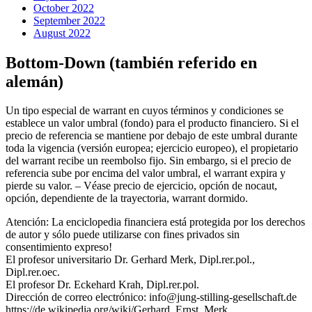
October 2022
September 2022
August 2022
Bottom-Down (también referido en
alemán)
Un tipo especial de warrant en cuyos términos y condiciones se
establece un valor umbral (fondo) para el producto financiero. Si el
precio de referencia se mantiene por debajo de este umbral durante
toda la vigencia (versión europea; ejercicio europeo), el propietario
del warrant recibe un reembolso fijo. Sin embargo, si el precio de
referencia sube por encima del valor umbral, el warrant expira y
pierde su valor. – Véase precio de ejercicio, opción de nocaut,
opción, dependiente de la trayectoria, warrant dormido.
Atención: La enciclopedia financiera está protegida por los derechos
de autor y sólo puede utilizarse con fines privados sin
consentimiento expreso!
El profesor universitario Dr. Gerhard Merk, Dipl.rer.pol.,
Dipl.rer.oec.
El profesor Dr. Eckehard Krah, Dipl.rer.pol.
Dirección de correo electrónico: info@jung-stilling-gesellschaft.de
https://de.wikipedia.org/wiki/Gerhard_Ernst_Merk