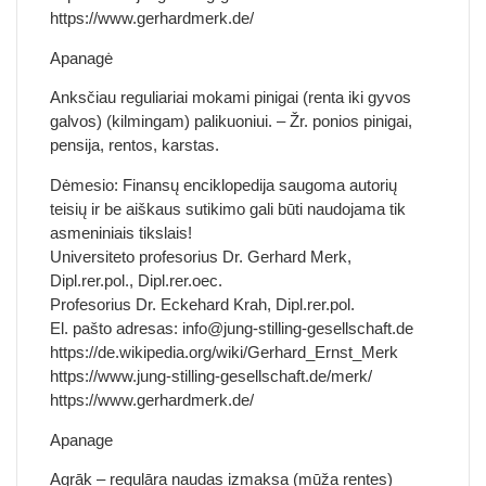
https://www.gerhardmerk.de/
Apanagė
Anksčiau reguliariai mokami pinigai (renta iki gyvos
galvos) (kilmingam) palikuoniui. – Žr. ponios pinigai,
pensija, rentos, karstas.
Dėmesio: Finansų enciklopedija saugoma autorių
teisių ir be aiškaus sutikimo gali būti naudojama tik
asmeniniais tikslais!
Universiteto profesorius Dr. Gerhard Merk,
Dipl.rer.pol., Dipl.rer.oec.
Profesorius Dr. Eckehard Krah, Dipl.rer.pol.
El. pašto adresas: info@jung-stilling-gesellschaft.de
https://de.wikipedia.org/wiki/Gerhard_Ernst_Merk
https://www.jung-stilling-gesellschaft.de/merk/
https://www.gerhardmerk.de/
Apanage
Agrāk – regulāra naudas izmaksa (mūža rentes)