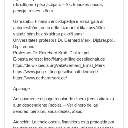
(dižciltīgam) pēcnācējam. – Sk. kundzes nauda,
pensija, rentes, zārks.
Uzmanību: Finanšu enciklopēdija ir aizsargāta ar
autortiesībām, un to drīkst izmantot tikai privātām
vajadzībām bez skaidras piekrišanas!
Universitātes profesors Dr. Gerhard Merk, Dipl.rer.pol.,
Dipl.rer.oec.
Profesors Dr. Eckehard Krah, Dipl.rer.pol.
E-pasta adrese: info@jung-stilling-gesellschaft.de
https://de.wikipedia.org/wiki/Gerhard_Ernst_Merk
https://www.jung-stilling-gesellschaft.de/merk/
https://www.gerhardmerk.de/
Apanage
Antiguamente el pago regular de dinero (renta vitalicia)
a un descendiente (noble). – Ver dinero de las
señoras, pensión, anualidades, ataúd.
Atención: La enciclopedia financiera está protegida por