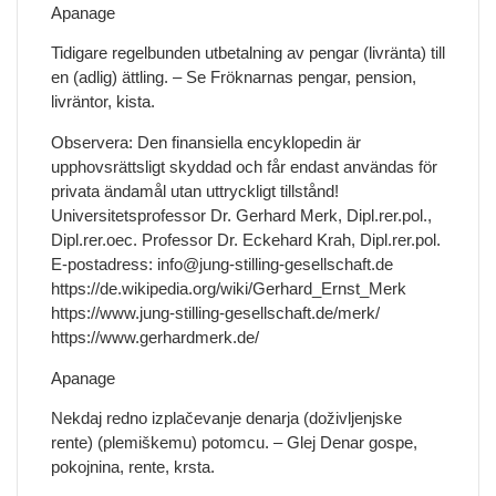
Apanage
Tidigare regelbunden utbetalning av pengar (livränta) till
en (adlig) ättling. – Se Fröknarnas pengar, pension,
livräntor, kista.
Observera: Den finansiella encyklopedin är
upphovsrättsligt skyddad och får endast användas för
privata ändamål utan uttryckligt tillstånd!
Universitetsprofessor Dr. Gerhard Merk, Dipl.rer.pol.,
Dipl.rer.oec. Professor Dr. Eckehard Krah, Dipl.rer.pol.
E-postadress: info@jung-stilling-gesellschaft.de
https://de.wikipedia.org/wiki/Gerhard_Ernst_Merk
https://www.jung-stilling-gesellschaft.de/merk/
https://www.gerhardmerk.de/
Apanage
Nekdaj redno izplačevanje denarja (doživljenjske
rente) (plemiškemu) potomcu. – Glej Denar gospe,
pokojnina, rente, krsta.