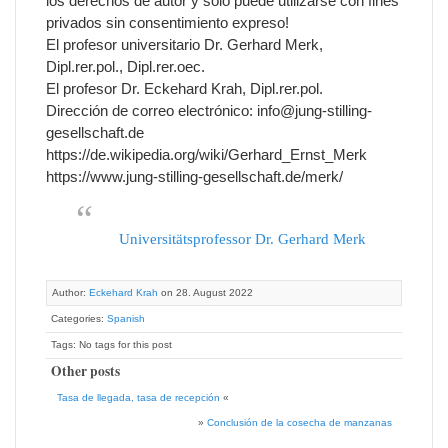
los derechos de autor y sólo puede utilizarse con fines
privados sin consentimiento expreso!
El profesor universitario Dr. Gerhard Merk,
Dipl.rer.pol., Dipl.rer.oec.
El profesor Dr. Eckehard Krah, Dipl.rer.pol.
Dirección de correo electrónico: info@jung-stilling-
gesellschaft.de
https://de.wikipedia.org/wiki/Gerhard_Ernst_Merk
https://www.jung-stilling-gesellschaft.de/merk/
Universitätsprofessor Dr. Gerhard Merk
Author:
Eckehard Krah
on 28. August 2022
Categories:
Spanish
Tags: No tags for this post
Other posts
Tasa de llegada, tasa de recepción
«
»
Conclusión de la cosecha de manzanas