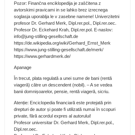
Pozor: Finančna enciklopedija je zaščitena z
avtorskimi pravicami in se lahko brez izrecnega
soglasja uporablja le v zasebne namene! Univerzitetni
profesor Dr. Gerhard Merk, Dipl.rer.pol., Dipl.rer.oec.
Profesor Dr. Eckehard Krah, Dipl.rer.pol. E-naslov:
info@jung-stilling-gesellschaft.de
https://de.wikipedia.org/wiki/Gerhard_Ernst_Merk
https://www.jung-stilling-gesellschaft.de/merk/
https://www.gerhardmerk.de/
Apanage
În trecut, plata regulată a unei sume de bani (rentă
viageră) către un descendent (nobil). – A se vedea
banii domnișoarelor, pensie, rentă viageră, sicriu.
Atenție: Enciclopedia financiară este protejată prin
drepturi de autor și poate fi utilizată numai în scopuri
private, fără acordul expres al autorului!
Profesor universitar Dr. Gerhard Merk, Dipl.rer.pol.,
Dipl.rer.oec.