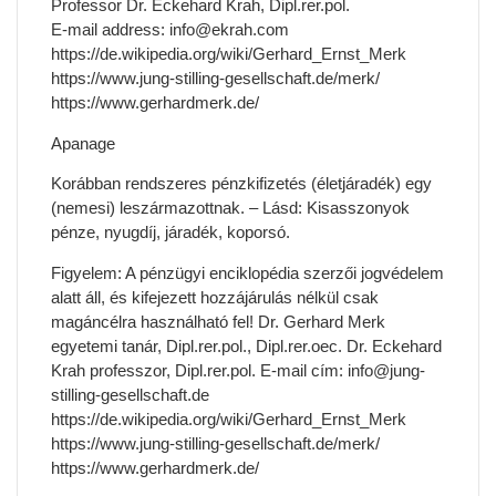
Professor Dr. Eckehard Krah, Dipl.rer.pol.
E-mail address: info@ekrah.com
https://de.wikipedia.org/wiki/Gerhard_Ernst_Merk
https://www.jung-stilling-gesellschaft.de/merk/
https://www.gerhardmerk.de/
Apanage
Korábban rendszeres pénzkifizetés (életjáradék) egy
(nemesi) leszármazottnak. – Lásd: Kisasszonyok
pénze, nyugdíj, járadék, koporsó.
Figyelem: A pénzügyi enciklopédia szerzői jogvédelem
alatt áll, és kifejezett hozzájárulás nélkül csak
magáncélra használható fel! Dr. Gerhard Merk
egyetemi tanár, Dipl.rer.pol., Dipl.rer.oec. Dr. Eckehard
Krah professzor, Dipl.rer.pol. E-mail cím: info@jung-
stilling-gesellschaft.de
https://de.wikipedia.org/wiki/Gerhard_Ernst_Merk
https://www.jung-stilling-gesellschaft.de/merk/
https://www.gerhardmerk.de/