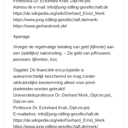
Profesorul Dr. Eckehard Krah, Dipl.rer.pol.
Adresa de e-mail: info@jung-stilling-gesellschaft.de
https://de.wikipedia.org/wiki/Gerhard_Ernst_Merk
https://www.jung-stilling-gesellschaft.de/merk/
https://www.gerhardmerk.de/
Apanage
Vroeger de regelmatige betaling van geld (lijfrente) aan
een (adellijke) nakomeling. – Zie geld van juffrouwen,
pensioen, lijfrentes, kist.
Opgelet: De financiële encyclopedie is
auteursrechtelijk beschermd en mag zonder
uitdrukkelijke toestemming alleen voor privé-
doeleinden worden gebruikt!
Universiteitsprofessor Dr. Gerhard Merk, Dipl.rer.pol.,
Dipl.rer.oec.
Professor Dr. Eckehard Krah, Dipl.rer.pol.
E-mailadres: info@jung-stilling-gesellschaft.de
https://de.wikipedia.org/wiki/Gerhard_Ernst_Merk
https://www.jung-stilling-gesellschaft.de/merk/