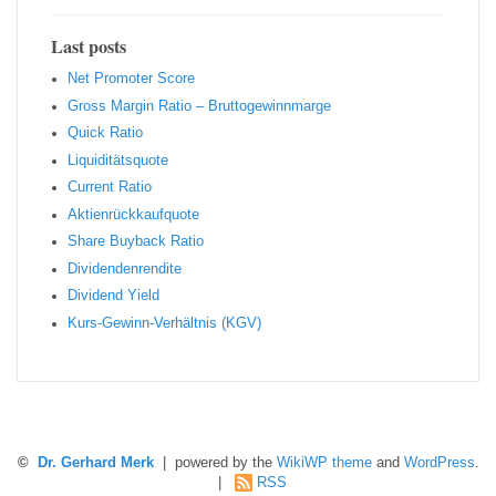
Last posts
Net Promoter Score
Gro ss Margin Ratio – Bruttogewinnmarge
Quic k Ratio
Liquiditätsquote
Current Ratio
Aktienrückkaufquote
Sha re Buyback Ratio
Dividendenrendite
Dividend Yield
Kurs-Gewinn-Verhältnis (KGV)
©
Dr. Gerhard Merk
| powered by the
WikiWP theme
and
WordPress
.
|
RSS