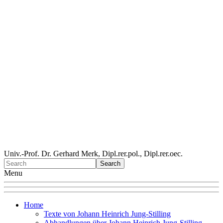
Univ.-Prof. Dr. Gerhard Merk, Dipl.rer.pol., Dipl.rer.oec.
Menu
Home
Texte von Johann Heinrich Jung-Stilling
Abhandlungen über Johann Heinrich Jung-Stilling