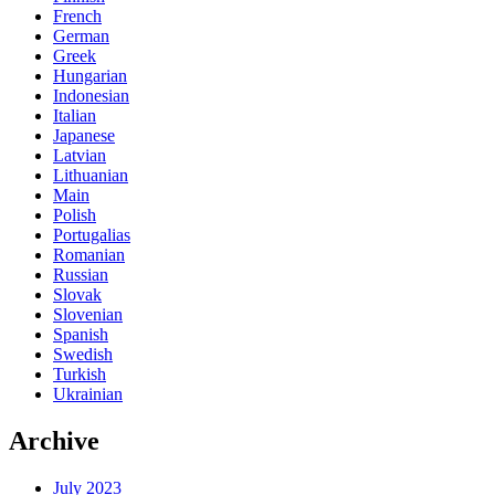
French
German
Greek
Hungarian
Indonesian
Italian
Japanese
Latvian
Lithuanian
Main
Polish
Portugalias
Romanian
Russian
Slovak
Slovenian
Spanish
Swedish
Turkish
Ukrainian
Archive
July 2023