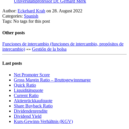
Universitätsprofessor Dr. Gerhard Merk
Author:
Eckehard Krah
on 28. August 2022
Categories:
Spanish
Tags: No tags for this post
Other posts
Funciones de intercambio (funciones de intercambio, propósitos de
intercambio)
«
»
Gestión de la bolsa
Last posts
Net Promoter Score
Gro ss Margin Ratio – Bruttogewinnmarge
Quic k Ratio
Liquiditätsquote
Current Ratio
Aktienrückkaufquote
Sha re Buyback Ratio
Dividendenrendite
Dividend Yield
Kurs-Gewinn-Verhältnis (KGV)