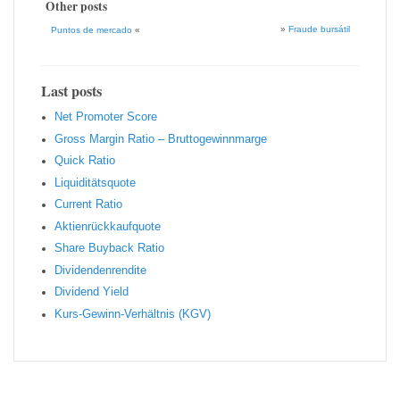
Other posts
»
Fraude bursátil
Puntos de mercado
«
Last posts
Net Promoter Score
Gro ss Margin Ratio – Bruttogewinnmarge
Quic k Ratio
Liquiditätsquote
Current Ratio
Aktienrückkaufquote
Sha re Buyback Ratio
Dividendenrendite
Dividend Yield
Kurs-Gewinn-Verhältnis (KGV)