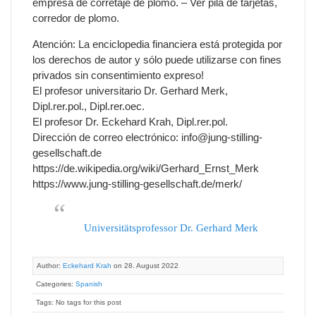
empresa de corretaje de plomo. – Ver pila de tarjetas,
corredor de plomo.
Atención: La enciclopedia financiera está protegida por
los derechos de autor y sólo puede utilizarse con fines
privados sin consentimiento expreso!
El profesor universitario Dr. Gerhard Merk,
Dipl.rer.pol., Dipl.rer.oec.
El profesor Dr. Eckehard Krah, Dipl.rer.pol.
Dirección de correo electrónico: info@jung-stilling-
gesellschaft.de
https://de.wikipedia.org/wiki/Gerhard_Ernst_Merk
https://www.jung-stilling-gesellschaft.de/merk/
Universitätsprofessor Dr. Gerhard Merk
Author:
Eckehard Krah
on 28. August 2022
Categories:
Spanish
Tags: No tags for this post