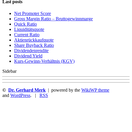
Last posts
Net Promoter Score
Gro ss Margin Ratio – Bruttogewinnmarge
Quic k Ratio
Liquiditätsquote
Current Ratio
Aktienrückkaufquote
Sha re Buyback Ratio
Dividendenrendite
Dividend Yield
Kurs-Gewinn-Verhältnis (KGV)
Sidebar
©
Dr. Gerhard Merk
| powered by the
WikiWP theme
and
WordPress
. |
RSS