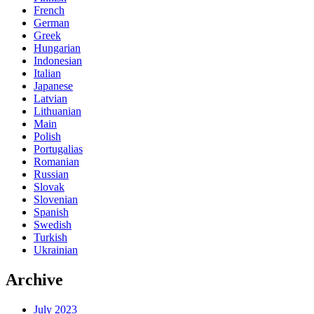
French
German
Greek
Hungarian
Indonesian
Italian
Japanese
Latvian
Lithuanian
Main
Polish
Portugalias
Romanian
Russian
Slovak
Slovenian
Spanish
Swedish
Turkish
Ukrainian
Archive
July 2023