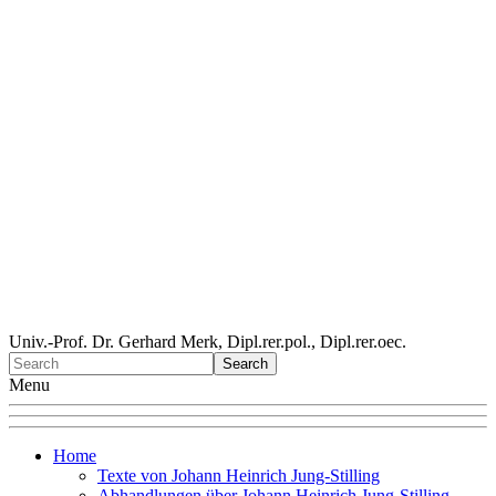
Univ.-Prof. Dr. Gerhard Merk, Dipl.rer.pol., Dipl.rer.oec.
Menu
Home
Texte von Johann Heinrich Jung-Stilling
Abhandlungen über Johann Heinrich Jung-Stilling