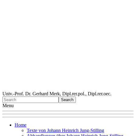
Univ.-Prof. Dr. Gerhard Merk, Dipl.rer.pol., Dipl.rer.oec.
Menu
Home
Texte von Johann Heinrich Jung-Stilling
Abhandlungen über Johann Heinrich Jung-Stilling