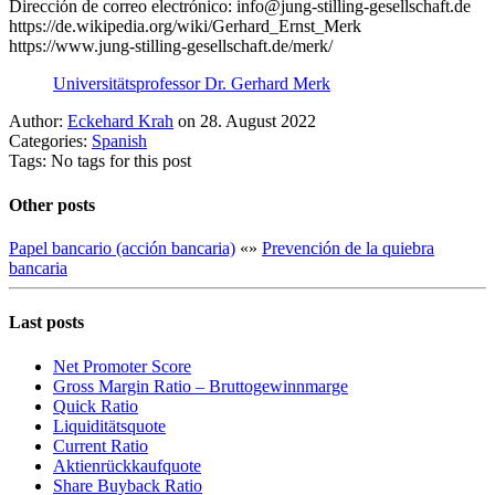
Dirección de correo electrónico: info@jung-stilling-gesellschaft.de
https://de.wikipedia.org/wiki/Gerhard_Ernst_Merk
https://www.jung-stilling-gesellschaft.de/merk/
Universitätsprofessor Dr. Gerhard Merk
Author:
Eckehard Krah
on 28. August 2022
Categories:
Spanish
Tags: No tags for this post
Other posts
Papel bancario (acción bancaria)
«
»
Prevención de la quiebra
bancaria
Last posts
Net Promoter Score
Gro ss Margin Ratio – Bruttogewinnmarge
Quic k Ratio
Liquiditätsquote
Current Ratio
Aktienrückkaufquote
Sha re Buyback Ratio