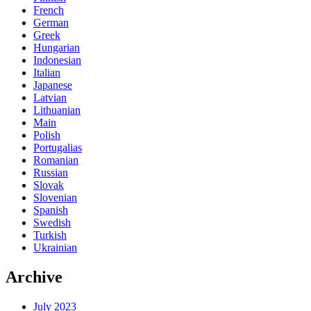
French
German
Greek
Hungarian
Indonesian
Italian
Japanese
Latvian
Lithuanian
Main
Polish
Portugalias
Romanian
Russian
Slovak
Slovenian
Spanish
Swedish
Turkish
Ukrainian
Archive
July 2023