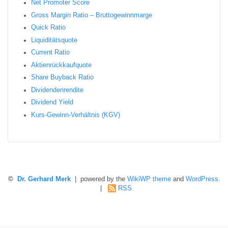
Net Promoter Score
Gro ss Margin Ratio – Bruttogewinnmarge
Quic k Ratio
Liquiditätsquote
Current Ratio
Aktienrückkaufquote
Sha re Buyback Ratio
Dividendenrendite
Dividend Yield
Kurs-Gewinn-Verhältnis (KGV)
©
Dr. Gerhard Merk
| powered by the
WikiWP theme
and
WordPress
.
|
RSS