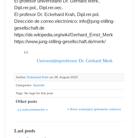
El profesor universitario Dr. Gerhard Merk,
Dipl.rer.pol., Dipl.rer.oec.
El profesor Dr. Eckehard Krah, Dipl.rer.pol.
Dirección de correo electrónico: info@jung-stilling-
gesellschaft.de
https://de.wikipedia.org/wiki/Gerhard_Ernst_Merk
https://www.jung-stilling-gesellschaft.de/merk/
Universitätsprofessor Dr. Gerhard Merk
Author:
Eckehard Krah
on 28. August 2022
Categories:
Spanish
Tags: No tags for this post
Other posts
»
Bono extranjero (préstamo externo)
La subcontratación
«
Last posts