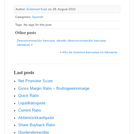
Author:
Eckehard Krah
on 28. August 2022
Categories:
Spanish
Tags: No tags for this post
Other posts
Desconcentración bancaria, alemán (desconcentración bancaria
alemana)
«
»
Año de fusiones bancarias en Alemania
Last posts
Net Promoter Score
Gro ss Margin Ratio – Bruttogewinnmarge
Quic k Ratio
Liquiditätsquote
Current Ratio
Aktienrückkaufquote
Sha re Buyback Ratio
Dividendenrendite