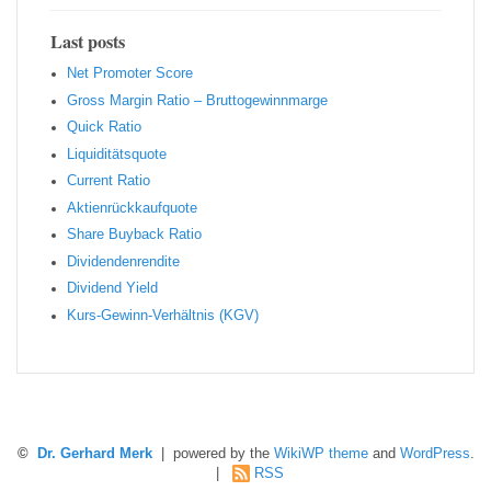
Last posts
Net Promoter Score
Gro ss Margin Ratio – Bruttogewinnmarge
Quic k Ratio
Liquiditätsquote
Current Ratio
Aktienrückkaufquote
Sha re Buyback Ratio
Dividendenrendite
Dividend Yield
Kurs-Gewinn-Verhältnis (KGV)
©
Dr. Gerhard Merk
| powered by the
WikiWP theme
and
WordPress
.
|
RSS