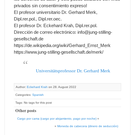
privados sin consentimiento expreso!
El profesor universitario Dr. Gerhard Merk,
Dipl.rer.pol., Dipl.rer.oec.
El profesor Dr. Eckehard Krah, Dipl.rer.pol.
Dirección de correo electrónico: info@jung-stilling-
gesellschaft.de
https://de.wikipedia.org/wiki/Gerhard_Ernst_Merk
https://www.jung-stilling-gesellschaft.de/merk/
Universitätsprofessor Dr. Gerhard Merk
Author:
Eckehard Krah
on 28. August 2022
Categories:
Spanish
Tags: No tags for this post
Other posts
Cargo por cama (cargo por alojamiento, pago por noche)
«
»
Moneda de cabecera (dinero de seducción)