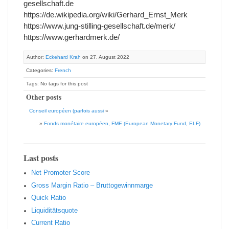
gesellschaft.de
https://de.wikipedia.org/wiki/Gerhard_Ernst_Merk
https://www.jung-stilling-gesellschaft.de/merk/
https://www.gerhardmerk.de/
Author:
Eckehard Krah
on 27. August 2022
Categories:
French
Tags: No tags for this post
Other posts
Conseil européen (parfois aussi
«
»
Fonds monétaire européen, FME (European Monetary Fund, ELF)
Last posts
Net Promoter Score
Gro ss Margin Ratio – Bruttogewinnmarge
Quic k Ratio
Liquiditätsquote
Current Ratio