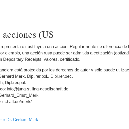
e acciones (US
e representa o sustituye a una acción. Regularmente se diferencia de 
Por ejemplo, una acción rusa puede ser admitida a cotización (cotiza
Depositary Receipts, valores, certificado.
nanciera está protegida por los derechos de autor y sólo puede utiliza
Gerhard Merk, Dipl.rer.pol., Dipl.rer.oec.
, Dipl.rer.pol.
co: info@jung-stilling-gesellschaft.de
ki/Gerhard_Ernst_Merk
ellschaft.de/merk/
ssor Dr. Gerhard Merk