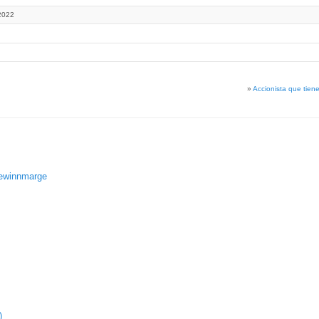
2022
»
Accionista que tien
gewinnmarge
)