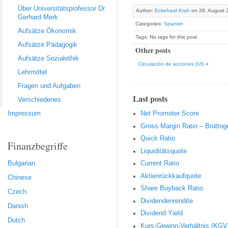
Über Universitätsprofessor Dr.
Author:
Eckehard Krah
on 28. August 
Gerhard Merk
Categories:
Spanish
Aufsätze Ökonomik
Tags: No tags for this post
Aufsätze Pädagogik
Other posts
Aufsätze Sozialethik
Circulación de acciones (US
«
Lehrmittel
Fragen und Aufgaben
Last posts
Verschiedenes
Impressum
Net Promoter Score
Gro ss Margin Ratio – Brutto
Quic k Ratio
Finanzbegriffe
Liquiditätsquote
Bulgarian
Current Ratio
Aktienrückkaufquote
Chinese
Sha re Buyback Ratio
Czech
Dividendenrendite
Danish
Dividend Yield
Dutch
Kurs-Gewinn-Verhältnis (KGV