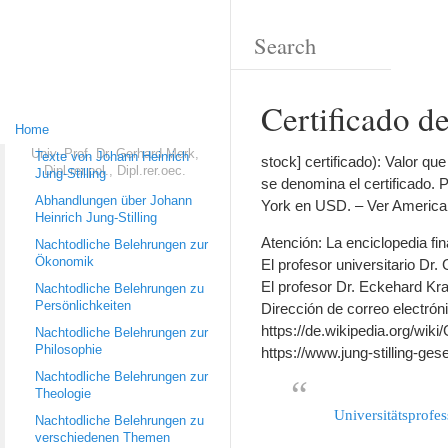
Certificado d
Home
Univ.-Prof. Dr. Gerhard Merk,
Texte von Johann Heinrich
stock] certificado): Valor qu
Dipl.rer.pol., Dipl.rer.oec.
Jung-Stilling
se denomina el certificado. 
Abhandlungen über Johann
York en USD. – Ver American 
Heinrich Jung-Stilling
Atención: La enciclopedia fi
Nachtodliche Belehrungen zur
Ökonomik
El profesor universitario Dr. 
El profesor Dr. Eckehard Krah
Nachtodliche Belehrungen zu
Persönlichkeiten
Dirección de correo electróni
https://de.wikipedia.org/wi
Nachtodliche Belehrungen zur
Philosophie
https://www.jung-stilling-ges
Nachtodliche Belehrungen zur
Theologie
Universitätsprofe
Nachtodliche Belehrungen zu
verschiedenen Themen