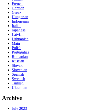
French
German
Greek
Hungarian
Indonesian
Italian
Japanese
Latvian
Lithuanian
Main
Polish
Portugalias
Romanian
Russian
Slovak
Slovenian
Spanish
Swedish
Turkish
Ukrainian
Archive
July 2023