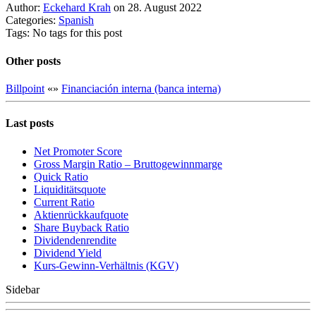
Author:
Eckehard Krah
on 28. August 2022
Categories:
Spanish
Tags: No tags for this post
Other posts
Billpoint
«
»
Financiación interna (banca interna)
Last posts
Net Promoter Score
Gro ss Margin Ratio – Bruttogewinnmarge
Quic k Ratio
Liquiditätsquote
Current Ratio
Aktienrückkaufquote
Sha re Buyback Ratio
Dividendenrendite
Dividend Yield
Kurs-Gewinn-Verhältnis (KGV)
Sidebar