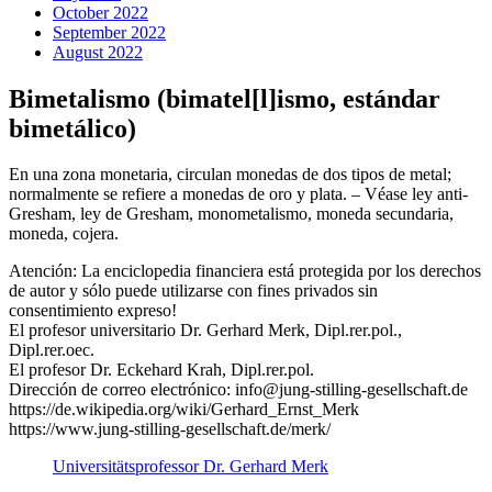
October 2022
September 2022
August 2022
Bimetalismo (bimatel[l]ismo, estándar
bimetálico)
En una zona monetaria, circulan monedas de dos tipos de metal;
normalmente se refiere a monedas de oro y plata. – Véase ley anti-
Gresham, ley de Gresham, monometalismo, moneda secundaria,
moneda, cojera.
Atención: La enciclopedia financiera está protegida por los derechos
de autor y sólo puede utilizarse con fines privados sin
consentimiento expreso!
El profesor universitario Dr. Gerhard Merk, Dipl.rer.pol.,
Dipl.rer.oec.
El profesor Dr. Eckehard Krah, Dipl.rer.pol.
Dirección de correo electrónico: info@jung-stilling-gesellschaft.de
https://de.wikipedia.org/wiki/Gerhard_Ernst_Merk
https://www.jung-stilling-gesellschaft.de/merk/
Universitätsprofessor Dr. Gerhard Merk