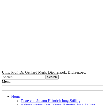
Univ.-Prof. Dr. Gerhard Merk, Dipl.rer.pol., Dipl.rer.oec.
Menu
Home
Texte von Johann Heinrich Jung-Stilling
Abhandlungen über Johann Heinrich Jung-Stilling