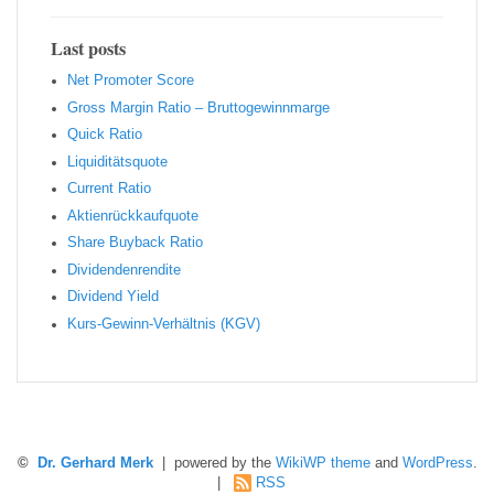
Last posts
Net Promoter Score
Gro ss Margin Ratio – Bruttogewinnmarge
Quic k Ratio
Liquiditätsquote
Current Ratio
Aktienrückkaufquote
Sha re Buyback Ratio
Dividendenrendite
Dividend Yield
Kurs-Gewinn-Verhältnis (KGV)
©
Dr. Gerhard Merk
| powered by the
WikiWP theme
and
WordPress
.
|
RSS