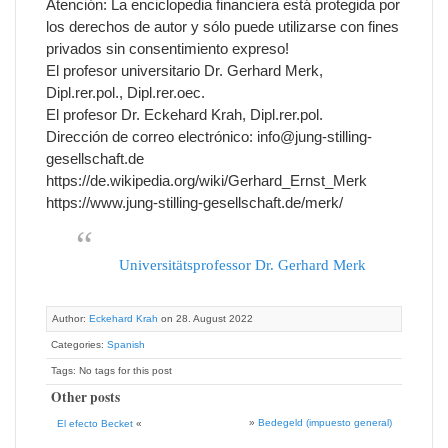
Atención: La enciclopedia financiera está protegida por
los derechos de autor y sólo puede utilizarse con fines
privados sin consentimiento expreso!
El profesor universitario Dr. Gerhard Merk,
Dipl.rer.pol., Dipl.rer.oec.
El profesor Dr. Eckehard Krah, Dipl.rer.pol.
Dirección de correo electrónico: info@jung-stilling-
gesellschaft.de
https://de.wikipedia.org/wiki/Gerhard_Ernst_Merk
https://www.jung-stilling-gesellschaft.de/merk/
Universitätsprofessor Dr. Gerhard Merk
Author:
Eckehard Krah
on 28. August 2022
Categories:
Spanish
Tags: No tags for this post
Other posts
»
Bedegeld (impuesto general)
El efecto Becket
«