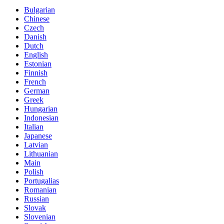
Bulgarian
Chinese
Czech
Danish
Dutch
English
Estonian
Finnish
French
German
Greek
Hungarian
Indonesian
Italian
Japanese
Latvian
Lithuanian
Main
Polish
Portugalias
Romanian
Russian
Slovak
Slovenian