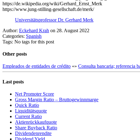
https://de.wikipedia.org/wiki/Gerhard_Ernst_Merk
https://www.jung-stilling-gesellschaft.de/merk/
Universitätsprofessor Dr. Gerhard Merk
Author:
Eckehard Krah
on 28. August 2022
Categories:
Spanish
Tags: No tags for this post
Other posts
Empleados de entidades de crédito
«
»
Consulta bancaria; referencia b
Last posts
Net Promoter Score
Gro ss Margin Ratio – Bruttogewinnmarge
Quic k Ratio
Liquiditätsquote
Current Ratio
Aktienrückkaufquote
Sha re Buyback Ratio
Dividendenrendite
Dividend Yield