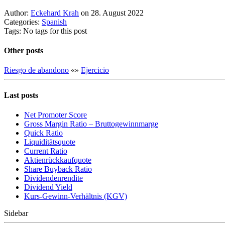
Author:
Eckehard Krah
on 28. August 2022
Categories:
Spanish
Tags: No tags for this post
Other posts
Riesgo de abandono
«
»
Ejercicio
Last posts
Net Promoter Score
Gro ss Margin Ratio – Bruttogewinnmarge
Quic k Ratio
Liquiditätsquote
Current Ratio
Aktienrückkaufquote
Sha re Buyback Ratio
Dividendenrendite
Dividend Yield
Kurs-Gewinn-Verhältnis (KGV)
Sidebar