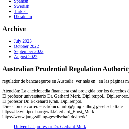
Spanish
Swedish
Turkish
Ukrainian
Archive
July 2023
October 2022
September 2022
August 2022
Australian Prudential Regulation Authori
regulador de bancaseguros en Australia, ver más en , en las páginas 
Atención: La enciclopedia financiera está protegida por los derechos d
El profesor universitario Dr. Gerhard Merk, Dipl.rer.pol., Dipl.rer.oec.
El profesor Dr. Eckehard Krah, Dipl.rer.pol.
Dirección de correo electrónico: info@jung-stilling-gesellschaft.de
https://de.wikipedia.org/wiki/Gerhard_Ernst_Merk
https://www.jung-stilling-gesellschaft.de/merk/
Universitätsprofessor Dr. Gerhard Merk