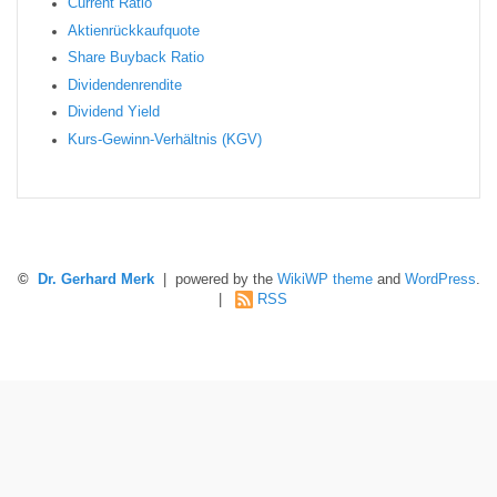
Current Ratio
Aktienrückkaufquote
Sha re Buyback Ratio
Dividendenrendite
Dividend Yield
Kurs-Gewinn-Verhältnis (KGV)
©
Dr. Gerhard Merk
| powered by the
WikiWP theme
and
WordPress
.
|
RSS