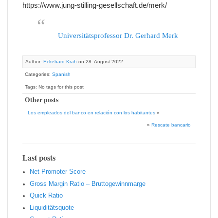
https://www.jung-stilling-gesellschaft.de/merk/
Universitätsprofessor Dr. Gerhard Merk
Author:
Eckehard Krah
on 28. August 2022
Categories:
Spanish
Tags: No tags for this post
Other posts
Los empleados del banco en relación con los habitantes
«
»
Rescate bancario
Last posts
Net Promoter Score
Gro ss Margin Ratio – Bruttogewinnmarge
Quic k Ratio
Liquiditätsquote